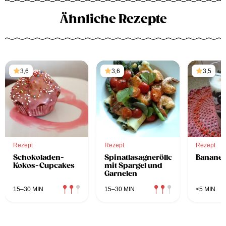
Ähnliche Rezepte
3,6
3,6
3,5
Rezept
Rezept
Rezept
Schokoladen-
Spinatlasagneröllchen
Banane
Kokos-Cupcakes
mit Spargel und
Garnelen
15–30 MIN
15–30 MIN
<5 MIN