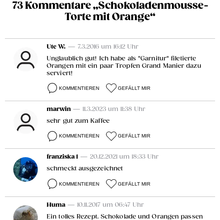
73 Kommentare „Schokoladenmousse-
Torte mit Orange“
Ute W.
— 7.3.2016 um 16:12 Uhr
Unglaublich gut! Ich habe als "Garnitur" filetierte
Orangen mit ein paar Tropfen Grand Manier dazu
serviert!
KOMMENTIEREN
GEFÄLLT MIR
marwin
— 11.3.2023 um 11:38 Uhr
sehr gut zum Kaffee
KOMMENTIEREN
GEFÄLLT MIR
franziska 1
— 20.12.2021 um 18:33 Uhr
schmeckt ausgezeichnet
KOMMENTIEREN
GEFÄLLT MIR
Huma
— 10.11.2017 um 06:47 Uhr
Ein tolles Rezept. Schokolade und Orangen passen