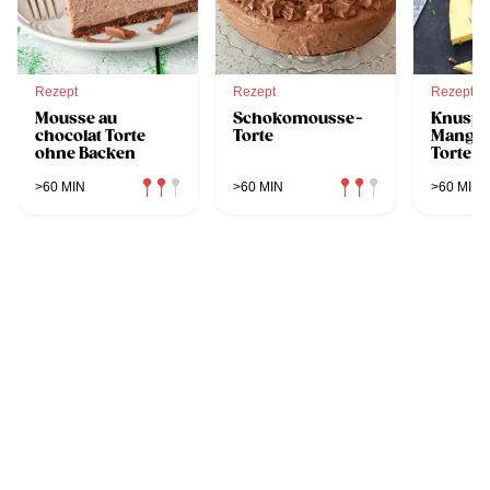
Rezept
Rezept
Rezept
Mousse au
Schokomousse-
Knuspr
chocolat Torte
Torte
Mango
ohne Backen
Torte m
Korian
>60 MIN
>60 MIN
>60 MIN