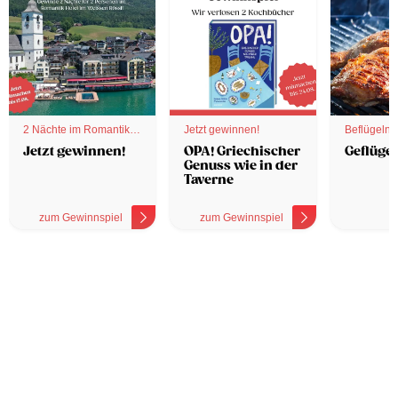
2 Nächte im Romantik
Jetzt gewinnen!
Beflügelnd
Hotel
Jetzt gewinnen!
OPA! Griechischer
Geflügel
Genuss wie in der
Taverne
zum Gewinnspiel
zum Gewinnspiel
z