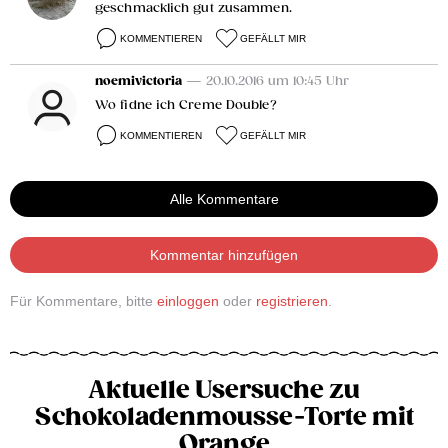
geschmacklich gut zusammen.
KOMMENTIEREN
GEFÄLLT MIR
noemivictoria
— 20.10.2016 um 10:45 Uhr
Wo fidne ich Creme Double?
KOMMENTIEREN
GEFÄLLT MIR
Alle Kommentare
Kommentar hinzufügen
Für Kommentare, bitte
einloggen
oder
registrieren
.
Aktuelle Usersuche zu
Schokoladenmousse-Torte mit
Orange