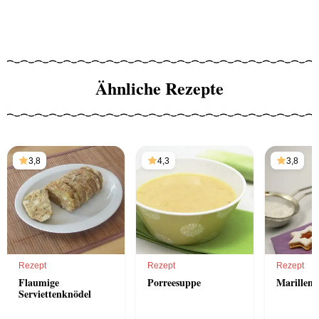
Ähnliche Rezepte
3,8
4,3
3,8
Rezept
Rezept
Rezept
Flaumige
Porreesuppe
Marillens
Serviettenknödel