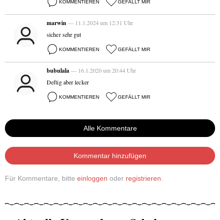
KOMMENTIEREN
GEFÄLLT MIR
marwin
— 11.1.2024 um 12:31 Uhr
sicher sehr gut
KOMMENTIEREN
GEFÄLLT MIR
bubulala
— 16.1.2020 um 20:44 Uhr
Deftig aber lecker
KOMMENTIEREN
GEFÄLLT MIR
Alle Kommentare
Kommentar hinzufügen
Für Kommentare, bitte
einloggen
oder
registrieren
.