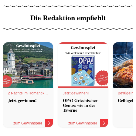
Die Redaktion empfiehlt
2 Nächte im Romantik
Jetzt gewinnen!
Beflügelnd
Hotel
Jetzt gewinnen!
OPA! Griechischer
Geflügel 
Genuss wie in der
Taverne
zum Gewinnspiel
zum Gewinnspiel
z