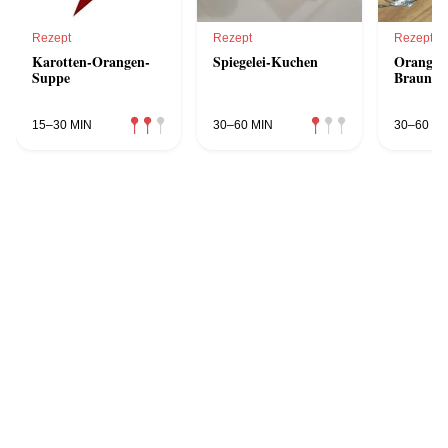
Rezept
Rezept
Rezept
Karotten-Orangen-
Spiegelei-Kuchen
Orangen
Suppe
Braunhir
15–30 MIN
30–60 MIN
30–60 MI