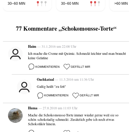
30–60 MIN
30–60 MIN
>60 MIN
77 Kommentare „Schokomousse-Torte“
Haim
— 31.1.2016 um 22:08 Uhr
Ich mache die Creme mit Quimic. Schmeckt leichter und man braucht
keine Gelatine
KOMMENTIEREN
GEFÄLLT MIR
Oachkatzal
— 11.3.2016 um 11:36 Uhr
Gallig heißt "zu fett"
KOMMENTIEREN
GEFÄLLT MIR
Huma
— 27.8.2018 um 11:03 Uhr
Mache die Schokomousse-Torte immer wieder gerne weil sie so
schön schokoladig schmeckt. Zusätzlich gebe ich noch etwas
Schokolikör hinein.