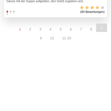
Ganze mit der Suppe aufgießen, den Grieß zugeben und...
(94 Bewertungen)
1
2
3
4
5
6
7
8
9
10
11-20