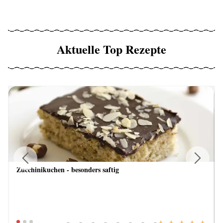
Aktuelle Top Rezepte
Zucchinikuchen - besonders saftig
Previous
Next