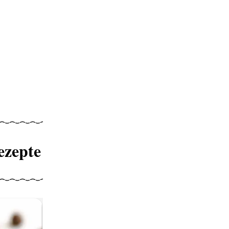
ezepte