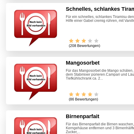
Schnelles, schlankes Tira
Für ein schnelles, schlankes Tiramisu de
Hilfe einer Gabel cremig rühren, mit Vanil
(208 Bewertungen)
Mangosorbet
Für das Mangosorbet die Mango schälen, 
dem Stabmixer pürieren.Campari und Läut
Tiefkühlschrank ca. 2...
Video -
(86 Bewertungen)
Birnenparfait
Für das Birnenparfait die Birnen waschen
Kerngehäuse entfernen und 3 Birnenhälft
Zucker,...