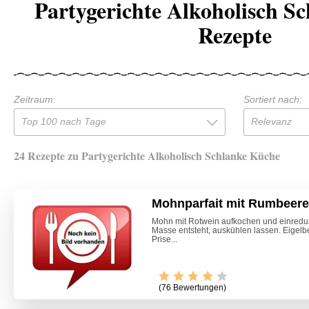
Partygerichte Alkoholisch S
Rezepte
Zeitraum:
Sortiert nach:
Top 100 nach Tage
Relevanz
24 Rezepte zu Partygerichte Alkoholisch Schlanke Küche
Mohnparfait mit Rumbeer
Mohn mit Rotwein aufkochen und einreduzi
Masse entsteht, auskühlen lassen. Eigelbe
Prise...
(76 Bewertungen)