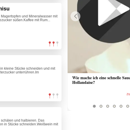
misu
n Magertopfen und Mineralwasser mit
lezucker süßen.Kaffee mit Rum...
Previous
in kleine Stücke schneiden und mit
erzucker unterrühren.Im
 Sauce aus Bratrückstand
Wie mache ich eine schnelle Sau
Hollandaise?
zum Video
z
, schälen und halbieren. Das
en in Stücke schneiden.Weißwein mit