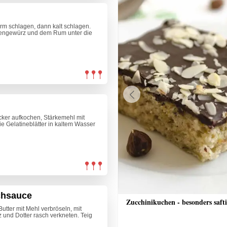
arm schlagen, dann kalt schlagen.
engewürz und dem Rum unter die
Previous
ker aufkochen, Stärkemehl mit
e Gelatineblätter in kaltem Wasser
ichsauce
tzle
Zucchinikuchen - besonders saft
Butter mit Mehl verbröseln, mit
z und Dotter rasch verkneten. Teig