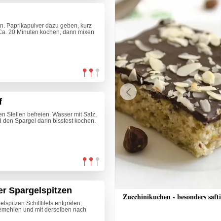
n. Paprikapulver dazu geben, kurz
Ca. 20 Minuten kochen, dann mixen
f
Previous
en Stellen befreien. Wasser mit Salz,
 den Spargel darin bissfest kochen.
er Spargelspitzen
nkuchen
Zucchinikuchen - besonders saft
lspitzen Schillfilets entgräten,
t bemehlen und mit derselben nach