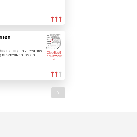
enen
uterseitlingen zuerst das
ClaudiasG
ig anschwitzen lassen.
enusswerk
st