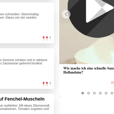
iben schneiden. Gleichmäßig
en. Etwas von der zweiten
Previous
n Gemüse schälen und in stärkere
 Salzwasser getrennt bissfest
 Sauce aus Bratrückstand
Wie mache ich eine schnelle Sau
Hollandaise?
zum Video
z
uf Fenchel-Muscheln
 aufstellen. Mit etwas Zitronensaft,
romatisieren, Tomaten zugeben und