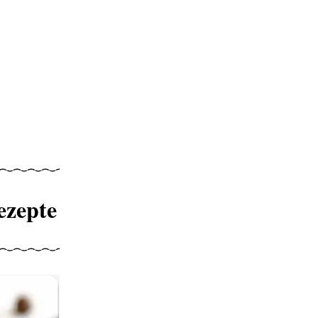
ezepte