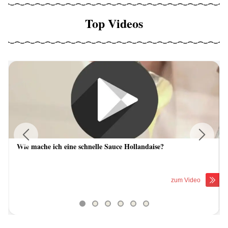
Top Videos
Wie mache ich eine schnelle Sauce Hollandaise?
Previous
Next
zum Video