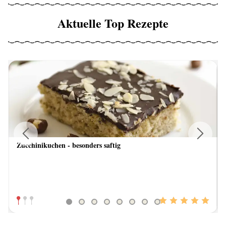
Aktuelle Top Rezepte
Zucchinikuchen - besonders saftig
Previous
Next