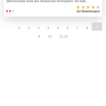
Zitronenschale sowie den Staubzucker hineingeben. Die kalte...
(62 Bewertungen)
1
2
3
4
5
6
7
8
9
10
11-13