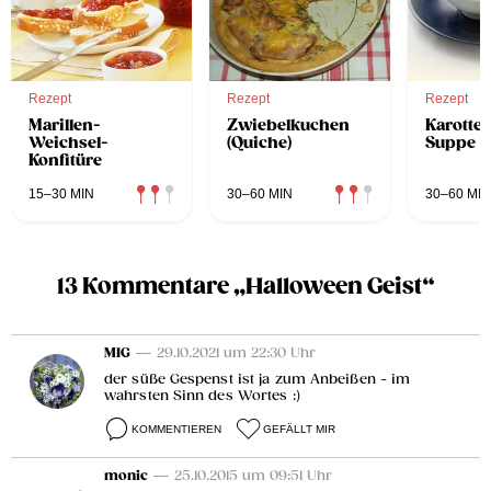
Rezept
Rezept
Rezept
Marillen-
Zwiebelkuchen
Karotte
Weichsel-
(Quiche)
Suppe
Konfitüre
15–30 MIN
30–60 MIN
30–60 MIN
13 Kommentare „Halloween Geist“
MIG
— 29.10.2021 um 22:30 Uhr
der süße Gespenst ist ja zum Anbeißen - im
wahrsten Sinn des Wortes :)
KOMMENTIEREN
GEFÄLLT MIR
monic
— 25.10.2015 um 09:51 Uhr