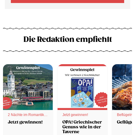
Die Redaktion empfiehlt
2 Nächte im Romantik
Jetzt gewinnen!
Beflügelnd
Hotel
Jetzt gewinnen!
OPA! Griechischer
Geflügel
Genuss wie in der
Taverne