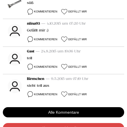
süß
KOMMENTIEREN
GEFÄLLT MIR
niina93
— 4.10.2015 um 07:20 Uhr
Gefällt mir ;)
KOMMENTIEREN
GEFÄLLT MIR
Gast
— 24.8.2015 um 19:06 Uhr
toll
KOMMENTIEREN
GEFÄLLT MIR
Birmchen
— 9.5.2015 um 07:19 Uhr
sieht toll aus
KOMMENTIEREN
GEFÄLLT MIR
Alle Kommentare