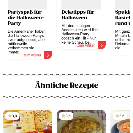
Partyspaß für
Dekotipps für
Spukig
die Halloween-
Halloween
Bastel
Party
rund 
Mit den richtigen
Hallow
Accessoires wird Ihre
Die Amerikaner haben
Mit ganz 
Halloween-Party
die Halloween-Partys
Mitteln k
optisch ein Hit - Nur
zwar aufgepeppt, aber
selbst rich
keine Scheu, bei...
mittlerweile
Dekomateri
zum Artikel
verkommen sie
die...
z
immer...
zum Artikel
Ähnliche Rezepte
3,8
3,6
3,6