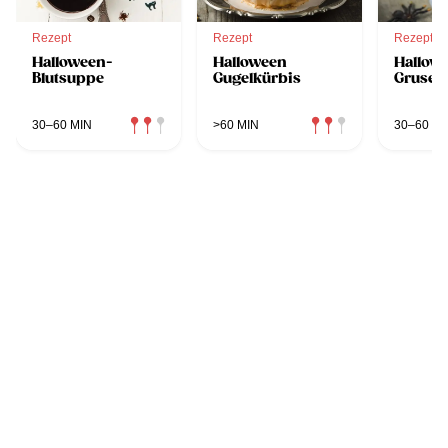
Rezept
Rezept
Rezept
Halloween-
Halloween
Hallow
Blutsuppe
Gugelkürbis
Grusel
30–60 MIN
>60 MIN
30–60 MI