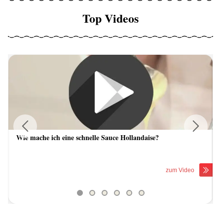
Top Videos
Wie mache ich eine schnelle Sauce Hollandaise?
Previous
Next
zum Video