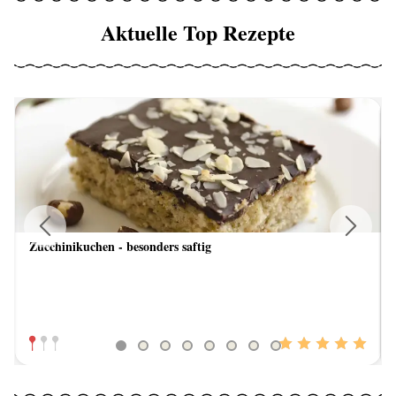
Aktuelle Top Rezepte
Zucchinikuchen - besonders saftig
Previous
Next