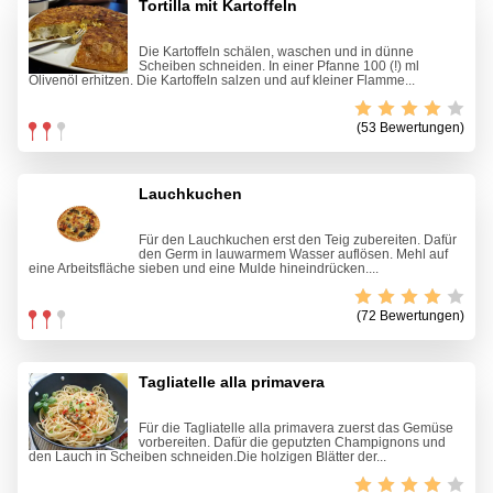
Tortilla mit Kartoffeln
Die Kartoffeln schälen, waschen und in dünne
Scheiben schneiden. In einer Pfanne 100 (!) ml
Olivenöl erhitzen. Die Kartoffeln salzen und auf kleiner Flamme...
(53 Bewertungen)
Lauchkuchen
Für den Lauchkuchen erst den Teig zubereiten. Dafür
den Germ in lauwarmem Wasser auflösen. Mehl auf
eine Arbeitsfläche sieben und eine Mulde hineindrücken....
(72 Bewertungen)
Tagliatelle alla primavera
Für die Tagliatelle alla primavera zuerst das Gemüse
vorbereiten. Dafür die geputzten Champignons und
den Lauch in Scheiben schneiden.Die holzigen Blätter der...