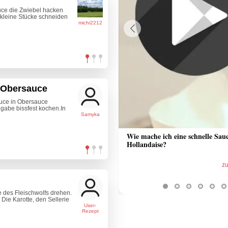
uce die Zwiebel hacken
 kleine Stücke schneiden
michi2212
Previous
n Obersauce
auce in Obersauce
gabe bissfest kochen.In
Samyka
 Sauce aus Bratrückstand
Wie mache ich eine schnelle Sau
Hollandaise?
zum Video
z
e des Fleischwolfs drehen.
 Die Karotte, den Sellerie
User-
Rezept