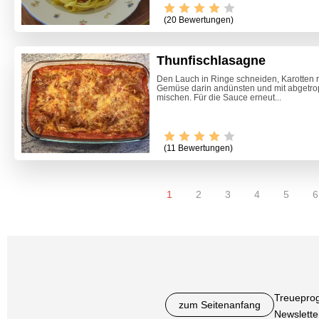
(20 Bewertungen)
Thunfischlasagne
Den Lauch in Ringe schneiden, Karotten r
Gemüse darin andünsten und mit abgetr
mischen. Für die Sauce erneut...
(11 Bewertungen)
1
2
3
4
5
6
Treuepro
zum Seitenanfang
Newslette