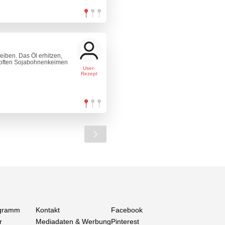
eiben. Das Öl erhitzen,
opften Sojabohnenkeimen
User-
Rezept
gramm
Kontakt
Facebook
r
Mediadaten & Werbung
Pinterest