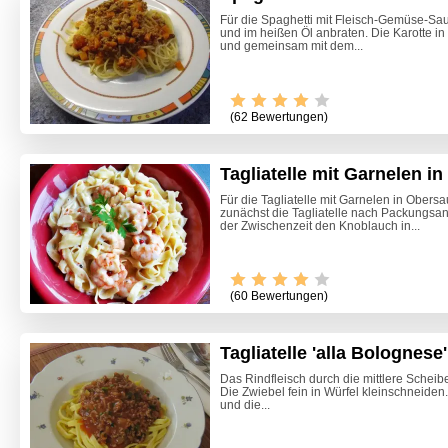
Für die Spaghetti mit Fleisch-Gemüse-Sa
und im heißen Öl anbraten. Die Karotte in
und gemeinsam mit dem...
(62 Bewertungen)
Tagliatelle mit Garnelen i
Für die Tagliatelle mit Garnelen in Obers
zunächst die Tagliatelle nach Packungsan
der Zwischenzeit den Knoblauch in...
Video -
(60 Bewertungen)
Tagliatelle 'alla Bolognese'
Das Rindfleisch durch die mittlere Scheib
Die Zwiebel fein in Würfel kleinschneiden.
und die...