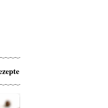
ezepte