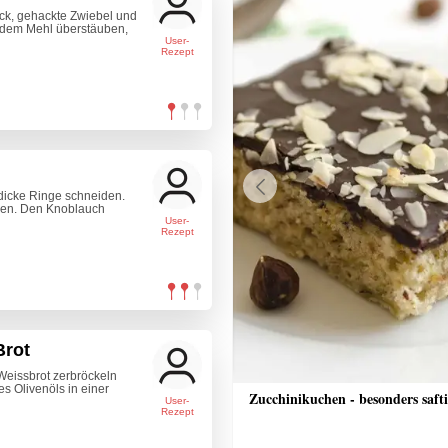
eck, gehackte Zwiebel und
 dem Mehl überstäuben,
User-
Rezept
 dicke Ringe schneiden.
Previous
ien. Den Knoblauch
User-
Rezept
Brot
Weissbrot zerbröckeln
es Olivenöls in einer
toffel mit Schnittlauchsauce
Zucchinikuchen - besonders saft
User-
Rezept