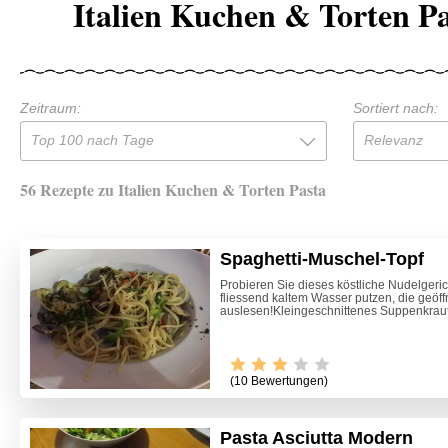
Italien Kuchen & Torten P
Zeitraum:
Sortiert nach:
Top 100 nach Tage
Relevanz
56 Rezepte zu Italien Kuchen & Torten Pasta
Spaghetti-Muschel-Topf
Probieren Sie dieses köstliche Nudelgeri
fliessend kaltem Wasser putzen, die geöf
auslesen!Kleingeschnittenes Suppenkraut,
(10 Bewertungen)
Pasta Asciutta Modern