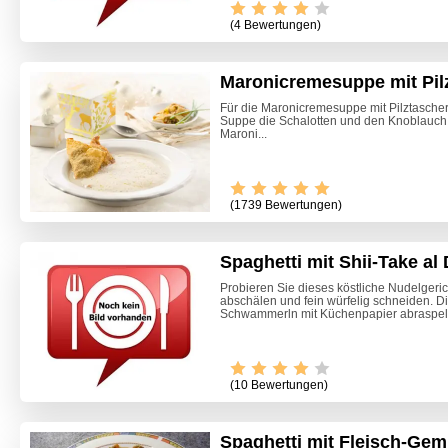
(4 Bewertungen)
Maronicremesuppe mit Pil
Für die Maronicremesuppe mit Pilztascher
Suppe die Schalotten und den Knoblauch i
Maroni...
(1739 Bewertungen)
Spaghetti mit Shii-Take al
Probieren Sie dieses köstliche Nudelgeric
abschälen und fein würfelig schneiden. Di
Schwammerln mit Küchenpapier abraspeln,
(10 Bewertungen)
Spaghetti mit Fleisch-Ge