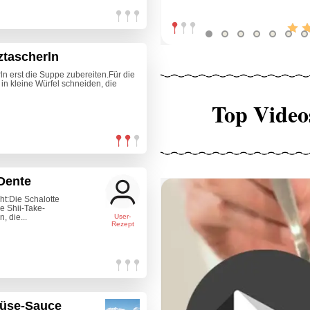
ztascherln
ln erst die Suppe zubereiten.Für die
n kleine Würfel schneiden, die
Top Video
 Dente
ht:Die Schalotte
e Shii-Take-
 die...
User-
Rezept
müse-Sauce