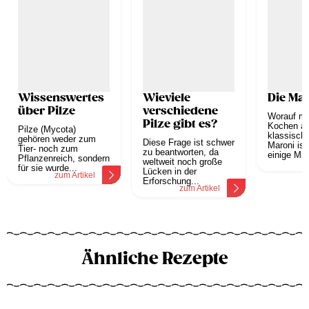
Wissenswertes
Wieviele
Die Ma
über Pilze
verschiedene
Worauf mu
Pilze gibt es?
Kochen ac
Pilze (Mycota)
klassisch 
gehören weder zum
Diese Frage ist schwer
Maroni ist
Tier- noch zum
zu beantworten, da
einige Min
Pflanzenreich, sondern
weltweit noch große
z
für sie wurde...
Lücken in der
zum Artikel
Erforschung...
zum Artikel
Ähnliche Rezepte