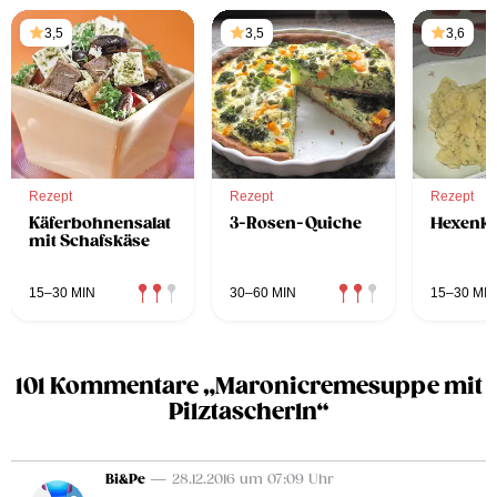
3,5
3,5
3,6
Rezept
Rezept
Rezept
Käferbohnensalat
3-Rosen-Quiche
Hexenkr
mit Schafskäse
15–30 MIN
30–60 MIN
15–30 MIN
101 Kommentare „Maronicremesuppe mit
Pilztascherln“
Bi&Pe
— 28.12.2016 um 07:09 Uhr