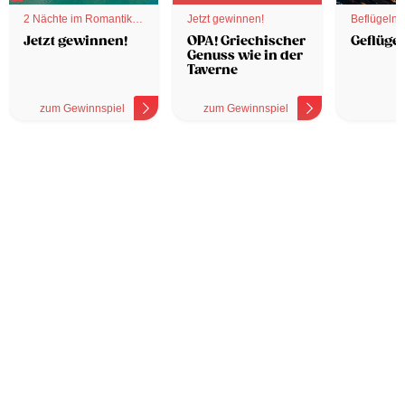
2 Nächte im Romantik
Jetzt gewinnen!
Beflügelnd
Hotel
Jetzt gewinnen!
OPA! Griechischer
Geflügel
Genuss wie in der
Taverne
zum Gewinnspiel
zum Gewinnspiel
z