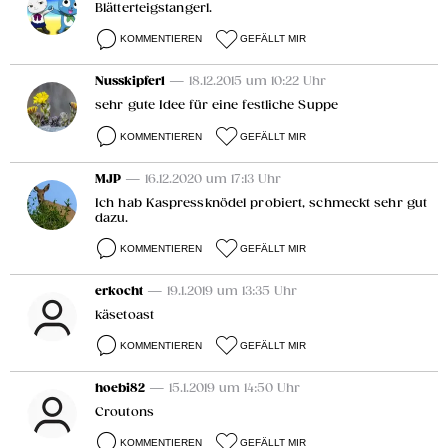
Blätterteigstangerl.
KOMMENTIEREN
GEFÄLLT MIR
Nusskipferl
— 18.12.2015 um 10:22 Uhr
sehr gute Idee für eine festliche Suppe
KOMMENTIEREN
GEFÄLLT MIR
MJP
— 16.12.2020 um 17:13 Uhr
Ich hab Kaspressknödel probiert, schmeckt sehr gut
dazu.
KOMMENTIEREN
GEFÄLLT MIR
erkocht
— 19.1.2019 um 13:35 Uhr
käsetoast
KOMMENTIEREN
GEFÄLLT MIR
hoebi82
— 15.1.2019 um 14:50 Uhr
Croutons
KOMMENTIEREN
GEFÄLLT MIR