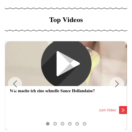
Top Videos
Wie mache ich eine schnelle Sauce Hollandaise?
Previous
Next
zum Video