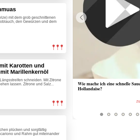
enmuas
elze) mit dem grob geschnittenen
Knoblauch, den Gewürzen und dem
Previous
 mit Karotten und
mit Marillenkernöl
e Längsstreifen schneiden. Mit Zitrone
 Sauce aus Bratrückstand
Wie mache ich eine schnelle Sau
ehen lassen. Zitrone und Salz...
Hollandaise?
zum Video
z
en plücken und sorgfältig
scariono und Rahm gut miteinander