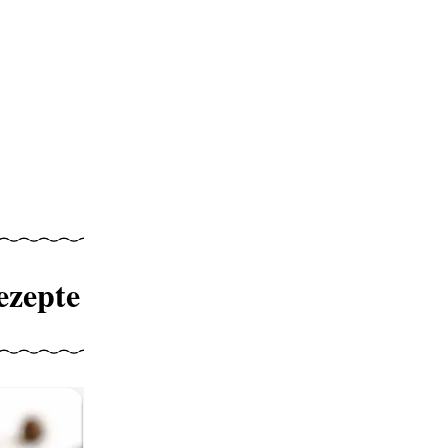
ezepte