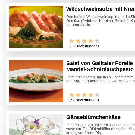
Wildschweinsulze mit Kr
Den halben Wildschweinkopf (oder die St
Gemüse (Zwiebeln, Karotten, Sellerie), 
Lorbeerblatt in...
(90 Bewertungen)
Salat von Gailtaler Forelle
Mandel-Schnittlauchpesto 
Forellen filetieren und in ca. 1/2 cm breit
Video -
und Salz marinieren und ca. 40 Minuten zi
(67 Bewertungen)
Gänseblümchenkäse
Für den Gänseblümchenkäse Gänseblümch
waschen. Die Blütenblätter abzupfen. Ma
cremig verrühren.Die...