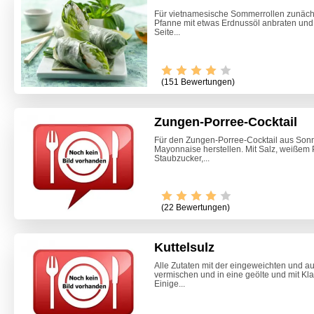
Für vietnamesische Sommerrollen zunächs
Pfanne mit etwas Erdnussöl anbraten und 
Seite...
(151 Bewertungen)
Zungen-Porree-Cocktail
Für den Zungen-Porree-Cocktail aus Son
Mayonnaise herstellen. Mit Salz, weißem Pfe
Staubzucker,...
Video -
(22 Bewertungen)
Kuttelsulz
Alle Zutaten mit der eingeweichten und 
vermischen und in eine geölte und mit Kla
Einige...