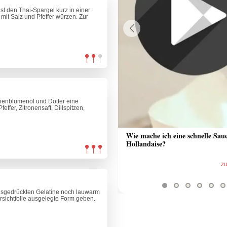
t den Thai-Spargel kurz in einer
mit Salz und Pfeffer würzen. Zur
Previous
nenblumenöl und Dotter eine
ffer, Zitronensaft, Dillspitzen,
 Sauce aus Bratrückstand
Wie mache ich eine schnelle Sau
Hollandaise?
zum Video
z
ausgedrückten Gelatine noch lauwarm
rsichtfolie ausgelegte Form geben.