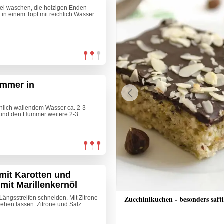
gel waschen, die holzigen Enden
in einem Topf mit reichlich Wasser
ummer in
Previous
hlich wallendem Wasser ca. 2-3
 und den Hummer weitere 2-3
 mit Karotten und
mit Marillenkernöl
che Bananenschnitten
Zucchinikuchen - besonders saft
e Längsstreifen schneiden. Mit Zitrone
ehen lassen. Zitrone und Salz...