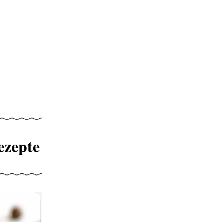
ezepte