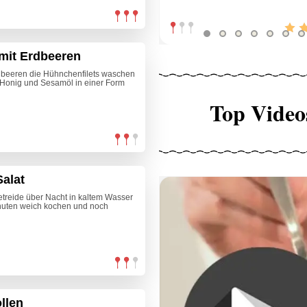
mit Erdbeeren
dbeeren die Hühnchenfilets waschen
 Honig und Sesamöl in einer Form
Top Video
alat
etreide über Nacht in kaltem Wasser
nuten weich kochen und noch
llen