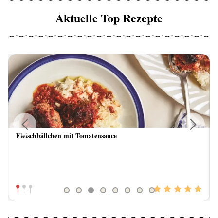
Aktuelle Top Rezepte
Fleischbällchen mit Tomatensauce
Previous
Next