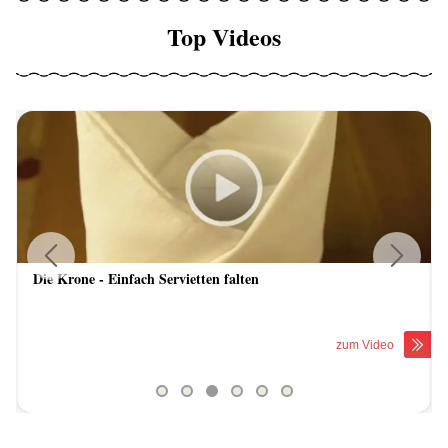
Top Videos
Die Krone - Einfach Servietten falten
Previous
Next
zum Video