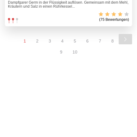
Dampfgarer Germ in der Flüssigkeit auflösen. Gemeinsam mit dem Mehl,
Kräutern und Salz in einen Rührkessel...
(75 Bewertungen)
1
2
3
4
5
6
7
8
9
10