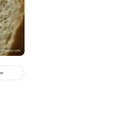
- Fotolia.com
en