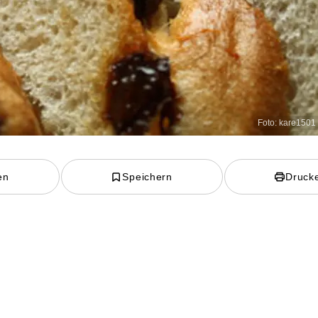
Foto: kare1501 
en
Speichern
Druck