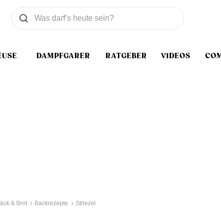
Was wollen Sie suchen
Suchen
EUSE
DAMPFGARER
RATGEBER
VIDEOS
CO
äck & Brot
Backrezepte
Striezel