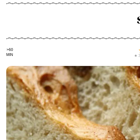
Kochdauer
>60
MIN
★ 3