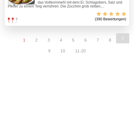
das Vollkornmehl mit dem Ei, Schlagobers, Salz und
Pfeffer zu einem Teig verrühren. Die Zucchini grob reißen,...
(390 Bewertungen)
1
2
3
4
5
6
7
8
9
10
11-20