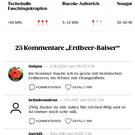
Tschebulls
Rucola-Aufstrich
Nougatta
Faschingskrapfen
>60 MIN
5–15 MIN
30–60 MIN
23 Kommentare „Erdbeer-Baiser“
insigna
— 23.10.2020 um 06:55 Uhr
Im Sommer mache ich es gerne mit heimischen
Erdbeeren, im Winter mit Orangenfilets.
KOMMENTIEREN
GEFÄLLT MIR
belladonnalena
— 17.6.2017 um 08:12 Uhr
250g Zucker ist mir zufiel. Mir reichen 180g und es
ist immer noch sehr süß.
KOMMENTIEREN
GEFÄLLT MIR
ingridS
— 21.10.2016 um 03:07 Uhr