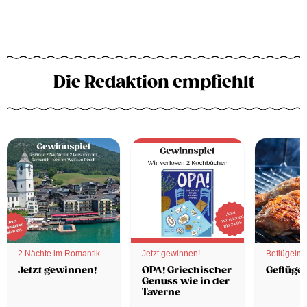
Die Redaktion empfiehlt
2 Nächte im Romantik
Jetzt gewinnen!
Beflügelnd
Hotel
Jetzt gewinnen!
OPA! Griechischer
Geflügel
Genuss wie in der
Taverne