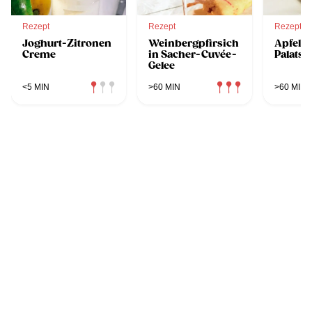
Rezept
Rezept
Rezept
Joghurt-Zitronen
Weinbergpfirsich
Apfel-
Creme
in Sacher-Cuvée-
Palatsc
Gelee
<5 MIN
>60 MIN
>60 MIN