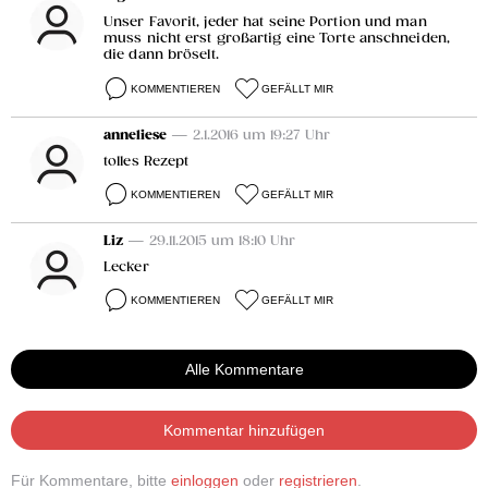
Unser Favorit, jeder hat seine Portion und man
muss nicht erst großartig eine Torte anschneiden,
die dann bröselt.
KOMMENTIEREN
GEFÄLLT MIR
anneliese
— 2.1.2016 um 19:27 Uhr
tolles Rezept
KOMMENTIEREN
GEFÄLLT MIR
Liz
— 29.11.2015 um 18:10 Uhr
Lecker
KOMMENTIEREN
GEFÄLLT MIR
Alle Kommentare
Kommentar hinzufügen
Für Kommentare, bitte
einloggen
oder
registrieren
.