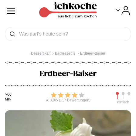
Toggle
Toggle
Was wollen Sie suchen
Suchen
Dessert kalt
Backrezepte
Erdbeer-Baiser
Erdbeer-Baiser
Kochdauer
Bewerten
Schwierig
>60
MIN
★ 3,8/5 (117 Bewertungen)
einfach