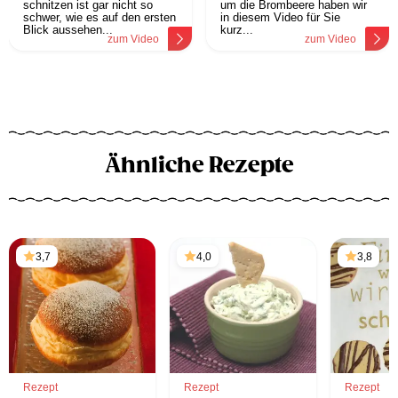
schnitzen ist gar nicht so
um die Brombeere haben wir
schwer, wie es auf den ersten
in diesem Video für Sie
Blick aussehen...
kurz...
zum Video
zum Video
Ähnliche Rezepte
3,7
4,0
3,8
Rezept
Rezept
Rezept