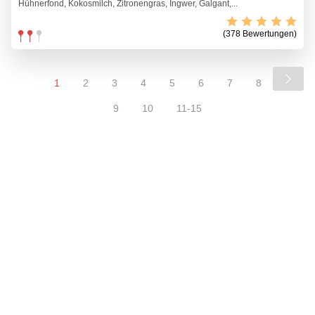
Hühnerfond, Kokosmilch, Zitronengras, Ingwer, Galgant,...
(378 Bewertungen)
1
2
3
4
5
6
7
8
9
10
11-15