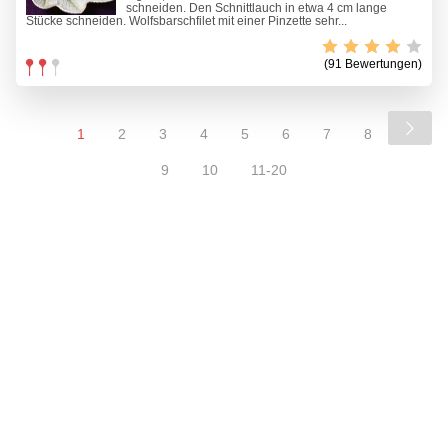
schneiden. Den Schnittlauch in etwa 4 cm lange
Stücke schneiden. Wolfsbarschfilet mit einer Pinzette sehr...
(91 Bewertungen)
1
2
3
4
5
6
7
8
9
10
11-20