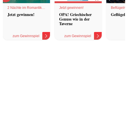
2 Nächte im Romantik
Jetzt gewinnen!
Beflügelnd
Hotel
Jetzt gewinnen!
OPA! Griechischer
Geflügel 
Genuss wie in der
Taverne
zum Gewinnspiel
zum Gewinnspiel
z