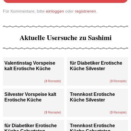
Für Kommentare, bitte
einloggen
oder
registrieren
.
Aktuelle Usersuche zu Sashimi
Valentinstag Vorspeise
für Diabetiker Erotische
kalt Erotische Küche
Küche Silvester
(
3
Rezepte)
(
3
Rezepte)
Silvester Vorspeise kalt
Trennkost Erotische
Erotische Küche
Küche Silvester
(
3
Rezepte)
(
3
Rezepte)
für Diabetiker Erotische
Trennkost Erotische