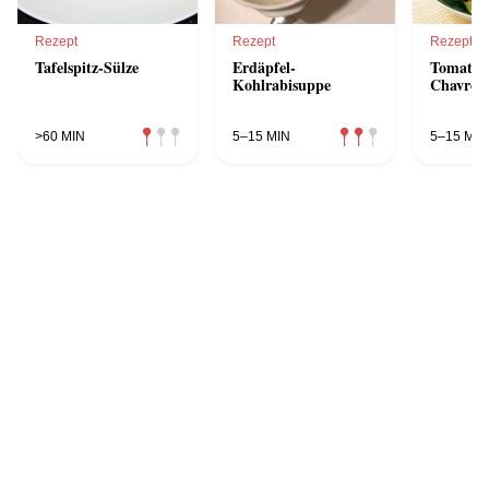
Rezept
Rezept
Rezept
Tafelspitz-Sülze
Erdäpfel-
Tomaten 
Kohlrabisuppe
Chavrou
>60 MIN
5–15 MIN
5–15 MIN