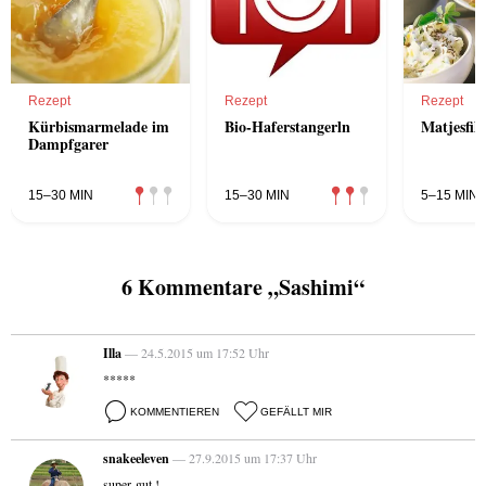
Rezept
Rezept
Rezept
Kürbismarmelade im
Bio-Haferstangerln
Matjesfile
Dampfgarer
15–30 MIN
15–30 MIN
5–15 MIN
6 Kommentare „Sashimi“
Illa
— 24.5.2015 um 17:52 Uhr
*****
KOMMENTIEREN
GEFÄLLT MIR
snakeeleven
— 27.9.2015 um 17:37 Uhr
super gut !