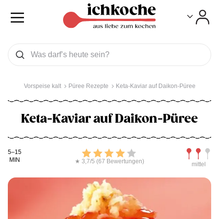
Toggle
Toggle
Was wollen Sie suchen
Suchen
Vorspeise kalt
Püree Rezepte
Keta-Kaviar auf Daikon-Püree
Keta-Kaviar auf Daikon-Püree
Kochdauer
Bewerten
Schwierig
5–15
MIN
★ 3,7/5 (67 Bewertungen)
mittel