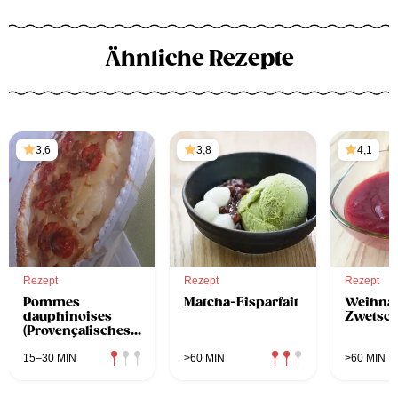
Ähnliche Rezepte
3,6
3,8
4,1
Rezept
Rezept
Rezept
Pommes
Matcha-Eisparfait
Weihnac
dauphinoises
Zwetsc
(Provençalisches
Kartoffelgratin)
15–30 MIN
>60 MIN
>60 MIN