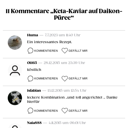
11 Kommentare „Keta-Kaviar auf Daikon-
Püree“
Huma
— 7.7.2023 um 11:40 Uhr
Ein interessantes Rezept.
KOMMENTIEREN
GEFÄLLT MIR
OH65
— 28.12.2015 um 23:39 Uhr
köstlich
KOMMENTIEREN
GEFÄLLT MIR
lsfabian
— 13.12.2015 um 12:54 Uhr
leckere Kombination ..und toll angerichtet .. Danke
hierfür
KOMMENTIEREN
GEFÄLLT MIR
Nala888
— 4.11.2015 um 06:01 Uhr