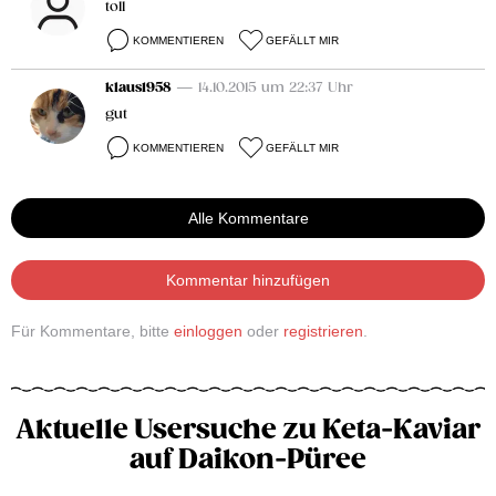
toll
KOMMENTIEREN
GEFÄLLT MIR
klaus1958
— 14.10.2015 um 22:37 Uhr
gut
KOMMENTIEREN
GEFÄLLT MIR
Alle Kommentare
Kommentar hinzufügen
Für Kommentare, bitte
einloggen
oder
registrieren
.
Aktuelle Usersuche zu Keta-Kaviar
auf Daikon-Püree