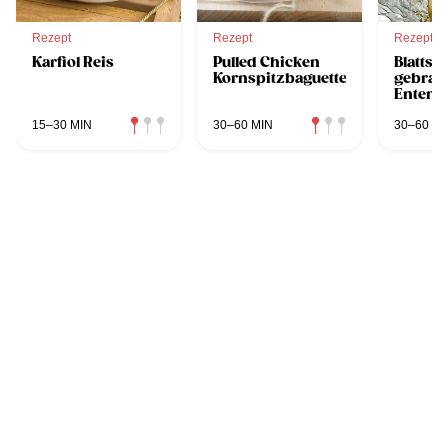
Rezept
Rezept
Rezept
Karfiol Reis
Pulled Chicken
Blattsal
Kornspitzbaguette
gebrat
Entenb
15–30 MIN
30–60 MIN
30–60 MI