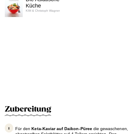
Küche
KIM & Christoph Wagner
Zubereitung
Für den
Keta-Kaviar auf Daikon-Püree
die gewaschenen,