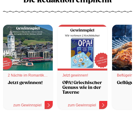
Die Redaktion empfiehlt
2 Nächte im Romantik
Jetzt gewinnen!
Beflügelnd
Hotel
Jetzt gewinnen!
OPA! Griechischer
Geflügel
Genuss wie in der
Taverne
zum Gewinnspiel
zum Gewinnspiel
z