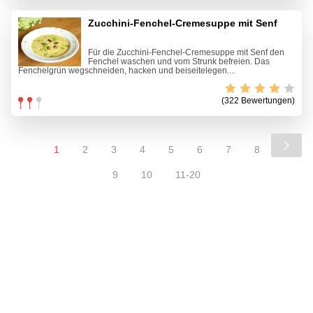
Zucchini-Fenchel-Cremesuppe mit Senf
Für die Zucchini-Fenchel-Cremesuppe mit Senf den
Fenchel waschen und vom Strunk befreien. Das
Fenchelgrün wegschneiden, hacken und beiseitelegen....
(322 Bewertungen)
1
2
3
4
5
6
7
8
9
10
11-20