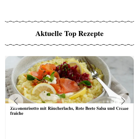
Aktuelle Top Rezepte
Zitronenrisotto mit Räucherlachs, Rote Beete Salsa und Crème
Previous
Next
fraîche