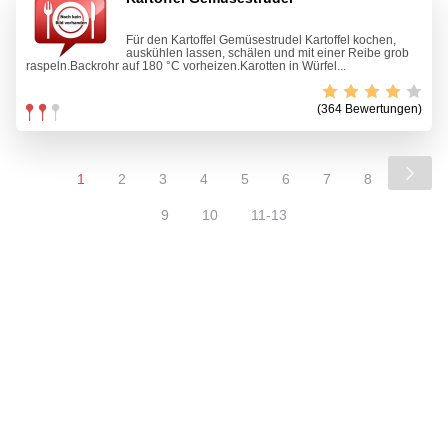
Für den Kartoffel Gemüsestrudel Kartoffel kochen,
auskühlen lassen, schälen und mit einer Reibe grob
raspeln.Backrohr auf 180 °C vorheizen.Karotten in Würfel...
(364 Bewertungen)
1
2
3
4
5
6
7
8
9
10
11-13