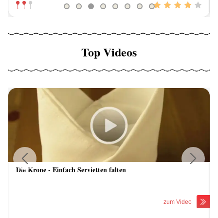
Top Videos
Die Krone - Einfach Servietten falten
Previous
Next
zum Video