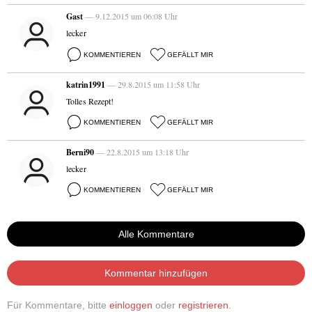
Gast
— 9.12.2015 um 06:08 Uhr
lecker
KOMMENTIEREN
GEFÄLLT MIR
katrin1991
— 29.8.2015 um 11:58 Uhr
Tolles Rezept!
KOMMENTIEREN
GEFÄLLT MIR
Berni90
— 22.8.2015 um 13:18 Uhr
lecker
KOMMENTIEREN
GEFÄLLT MIR
Alle Kommentare
Kommentar hinzufügen
Für Kommentare, bitte
einloggen
oder
registrieren
.