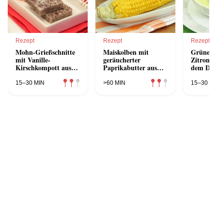
Rezept
Rezept
Rezept
Mohn-Grießschnitte
Maiskolben mit
Grüne Sp
mit Vanille-
geräucherter
Zitronen
Kirschkompott aus
Paprikabutter aus
dem Dam
dem Dampfgarer
dem Dampfgarer
15–30 MIN
>60 MIN
15–30 MI