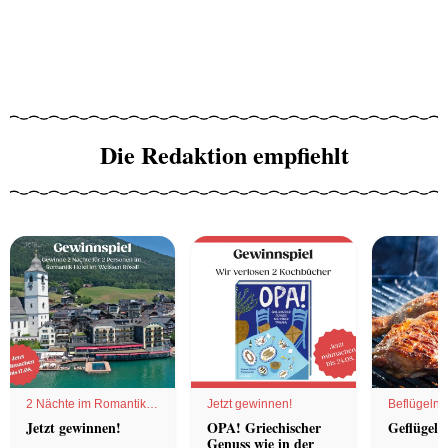
Die Redaktion empfiehlt
2 Nächte im Romantik
Jetzt gewinnen!
Beflügelnd
Hotel
Jetzt gewinnen!
OPA! Griechischer
Geflügel 
Genuss wie in der