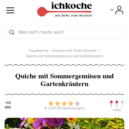
Toggle
Toggle
Was wollen Sie suchen
Suchen
Hauptspeise
Kuchen und Torten Rezepte
Quiche mit Sommergemüsen und Gartenkräutern
Quiche mit Sommergemüsen und
Gartenkräutern
Kochdauer
Bewerten
Schwierig
>60
MIN
★ 3,8/5 (90 Bewertungen)
mittel