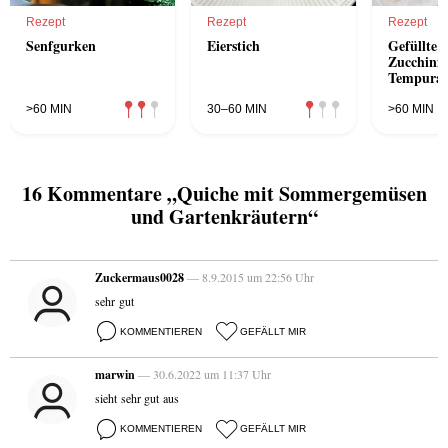
Rezept
Rezept
Rezept
Senfgurken
Eierstich
Gefüllte
Zucchinib
Tempurat
>60 MIN
30–60 MIN
>60 MIN
16 Kommentare „Quiche mit Sommergemüsen
und Gartenkräutern“
Zuckermaus0028
— 8.9.2015 um 22:56 Uhr
sehr gut
KOMMENTIEREN
GEFÄLLT MIR
marwin
— 30.6.2022 um 11:37 Uhr
sieht sehr gut aus
KOMMENTIEREN
GEFÄLLT MIR