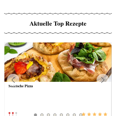
Aktuelle Top Rezepte
Steirische Pizza
Previous
Next