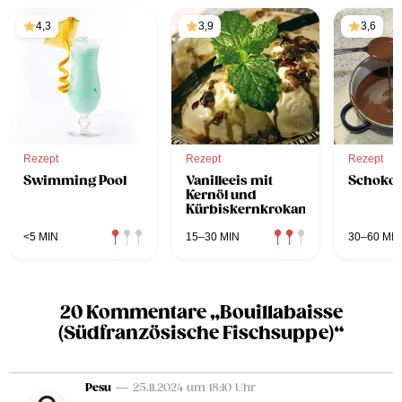
4,3
3,9
3,6
Rezept
Rezept
Rezept
Swimming Pool
Vanilleeis mit
Schoko
Kernöl und
Kürbiskernkrokant
<5 MIN
15–30 MIN
30–60 MIN
20 Kommentare „Bouillabaisse
(Südfranzösische Fischsuppe)“
Pesu
— 25.11.2024 um 18:10 Uhr