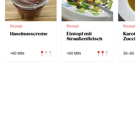
Rezept
Rezept
Rezept
Haselnusscreme
Eintopf mit
Karotte
Straußenfleisch
Zucchi
>60 MIN
>60 MIN
30–60 MI