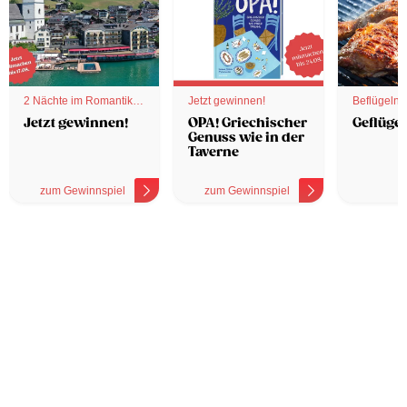
2 Nächte im Romantik
Jetzt gewinnen!
Beflügelnd
Hotel
Jetzt gewinnen!
OPA! Griechischer
Geflügel
Genuss wie in der
Taverne
zum Gewinnspiel
zum Gewinnspiel
z