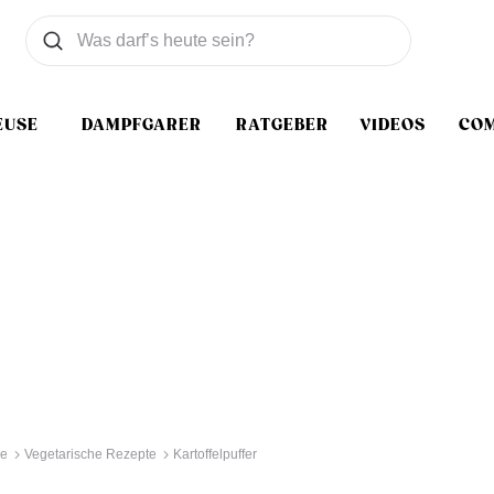
Was wollen Sie suchen
Suchen
EUSE
DAMPFGARER
RATGEBER
VIDEOS
CO
se
Vegetarische Rezepte
Kartoffelpuffer