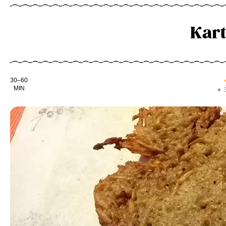
Kart
Kochdauer
30–60
MIN
★ 3