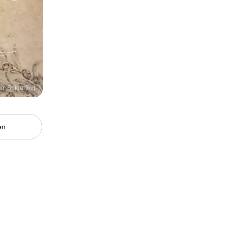
to: Spiderling
en