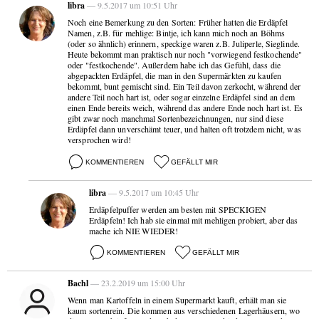
libra
— 9.5.2017 um 10:51 Uhr
Noch eine Bemerkung zu den Sorten: Früher hatten die Erdäpfel
Namen, z.B. für mehlige: Bintje, ich kann mich noch an Böhms
(oder so ähnlich) erinnern, speckige waren z.B. Juliperle, Sieglinde.
Heute bekommt man praktisch nur noch "vorwiegend festkochende"
oder "festkochende". Außerdem habe ich das Gefühl, dass die
abgepackten Erdäpfel, die man in den Supermärkten zu kaufen
bekommt, bunt gemischt sind. Ein Teil davon zerkocht, während der
andere Teil noch hart ist, oder sogar einzelne Erdäpfel sind an dem
einen Ende bereits weich, während das andere Ende noch hart ist. Es
gibt zwar noch manchmal Sortenbezeichnungen, nur sind diese
Erdäpfel dann unverschämt teuer, und halten oft trotzdem nicht, was
versprochen wird!
KOMMENTIEREN
GEFÄLLT MIR
libra
— 9.5.2017 um 10:45 Uhr
Erdäpfelpuffer werden am besten mit SPECKIGEN
Erdäpfeln! Ich hab sie einmal mit mehligen probiert, aber das
mache ich NIE WIEDER!
KOMMENTIEREN
GEFÄLLT MIR
Bachl
— 23.2.2019 um 15:00 Uhr
Wenn man Kartoffeln in einem Supermarkt kauft, erhält man sie
kaum sortenrein. Die kommen aus verschiedenen Lagerhäusern, wo