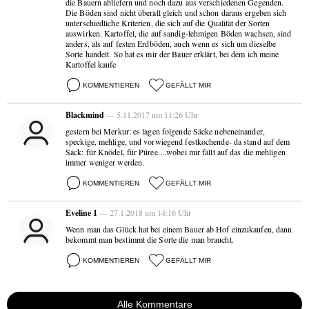
die Bauern abliefern und noch dazu aus verschiedenen Gegenden.
Die Böden sind nicht überall gleich und schon daraus ergeben sich
unterschiedliche Kriterien, die sich auf die Qualität der Sorten
auswirken. Kartoffel, die auf sandig-lehmigen Böden wachsen, sind
anders, als auf festen Erdböden, auch wenn es sich um dieselbe
Sorte handelt. So hat es mir der Bauer erklärt, bei dem ich meine
Kartoffel kaufe
KOMMENTIEREN
GEFÄLLT MIR
Blackmind
— 5.11.2017 um 11:26 Uhr
gestern bei Merkur: es lagen folgende Säcke nebeneinander,
speckige, mehlige, und vorwiegend festkochende- da stand auf dem
Sack: für Knödel, für Püree....wobei mir fällt auf das die mehligen
immer weniger werden.
KOMMENTIEREN
GEFÄLLT MIR
Eveline 1
— 27.1.2018 um 14:16 Uhr
Wenn man das Glück hat bei einem Bauer ab Hof einzukaufen, dann
bekommt man bestimmt die Sorte die man braucht.
KOMMENTIEREN
GEFÄLLT MIR
Alle Kommentare