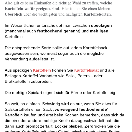
welche
Also gilt es beim Einkaufen die richtige Wahl zu treffen,
Kartoffeln wofür geeignet sind
. Hier finden Sie einen kleinen
Überblick
Kartoffelsorten
über die wichtigsten und häufigsten
.
Im Wesentlichen unterscheidet man zwischen
speckigen
(manchmal auch
festkochend
genannt) und
mehligen
Kartoffeln.
Die entsprechende Sorte sollte auf jedem Kartoffelsack
ausgewiesen sein, wo meist sogar auch die mögliche
Verwendung aufgelistet ist.
Aus speckigen
Kartoffeln
können Sie
Kartoffelsalat
und alle
Beilagen-Kartoffel-Varianten wie Salz-, Petersil- oder
Bratkartoffeln zubereiten.
Die mehlige Spielart eignet sich für Püree oder Kartoffelteig.
So weit, so einfach. Schwierig wird es nur, wenn Sie etwa für
Salzkartoffeln einen Sack „
vorwiegend festkochende
“
Kartoffeln kaufen und erst beim Kochen bemerken, dass sich da
die ein oder andere mehlige Knolle dazugeschwindelt hat, die
dann auch prompt zerfällt. Locker bleiben. Zerdrücken Sie die
anderen Kartoffeln mit einer Gabel, mische noch etwas Butter