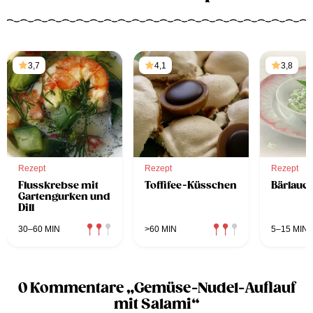
3,7
4,1
3,8
Rezept
Rezept
Rezept
Flusskrebse mit
Toffifee-Küsschen
Bärlauch
Gartengurken und
Dill
30–60 MIN
>60 MIN
5–15 MIN
0 Kommentare „Gemüse-Nudel-Auflauf
mit Salami“