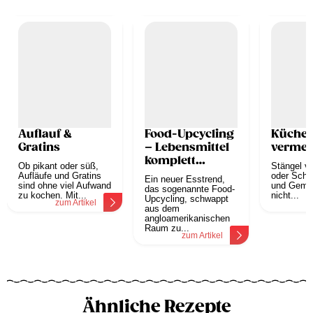
Auflauf &
Food-Upcycling
Küchen
Gratins
– Lebensmittel
vermei
komplett
Ob pikant oder süß,
Stängel v
verwerten
Aufläufe und Gratins
oder Scha
Ein neuer Esstrend,
sind ohne viel Aufwand
und Gemü
das sogenannte Food-
zu kochen. Mit...
nicht...
Upcycling, schwappt
zum Artikel
z
aus dem
angloamerikanischen
Raum zu...
zum Artikel
Ähnliche Rezepte