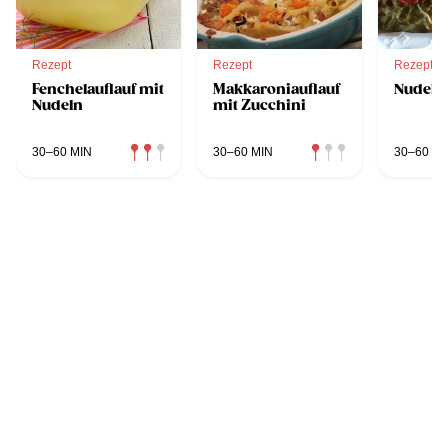
Rezept
Rezept
Rezept
Fenchelauflauf mit
Makkaroniauflauf
Nudelau
Nudeln
mit Zucchini
30–60 MIN
30–60 MIN
30–60 MI