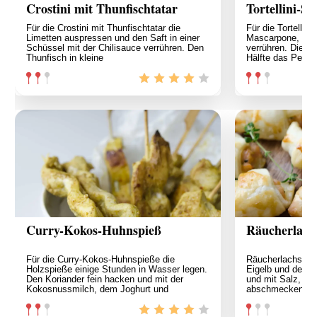
Crostini mit Thunfischtatar
Tortellini-S
Für die Crostini mit Thunfischtatar die
Für die Tortellin
Limetten auspressen und den Saft in einer
Mascarpone, Schl
Schüssel mit der Chilisauce verrühren. Den
verrühren. Die M
Thunfisch in kleine
Hälfte das Pesto
Curry-Kokos-Huhnspieß
Räucherlachs
Für die Curry-Kokos-Huhnspieße die
Räucherlachs und
Holzspieße einige Stunden in Wasser legen.
Eigelb und der C
Den Koriander fein hacken und mit der
und mit Salz, Pfe
Kokosnussmilch, dem Joghurt und
abschmecken. D