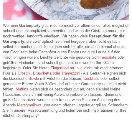
Wer eine
Gartenparty
gibt, möchte meist vor allem eines: alles möglichst
schnell und unkompliziert vorbereiten und wenn die Gäste kommen, nur
noch wenige Handgriffe erledigen. Wir haben viele
Rezeptideen für die
Gartenparty
, die zwar optisch sehr viel hergeben, aber recht einfach
selbst zu machen sind. Sie eignen sich für alle, die auch einmal abseits
von Gegrilltem beim Gartenfest gutes Essen und gute Laune auf den
Tisch bringen wollen. Leichte Gerichte wie gesunde
Sommersalate
oder
gefülltes Fladenbrot sind schnell gemacht und werden Ihre Gäste
begeistern. Oder Sie bieten
Fingerfood
an - vielleicht mit mediterranem
Flair als
Crostini, Bruschetta oder Tramezzini
? Als Getränke eignen sich
die klassische
Bowle
mit Früchten der Saison,
Cocktails
oder selbst
gemachter Eistee. Auch Süßes darf auf einer Gartenparty natürlich nicht
fehlen.
Muffins
bieten sich da besonders gut an, denn sie sind kleine
Häppchen, die sich mit wenig Aufwand vorbereiten lassen. Kleine und
große Naschkatzen werden sich freuen, wenn Sie zum Ausklang des
Abends
Marshmallows
über einem offenen Lagerfeuer grillen. Schmökern
Sie in unserer Rezeptsammlung und holen Sie sich Inspirationen für Ihre
nächste Gartenparty!