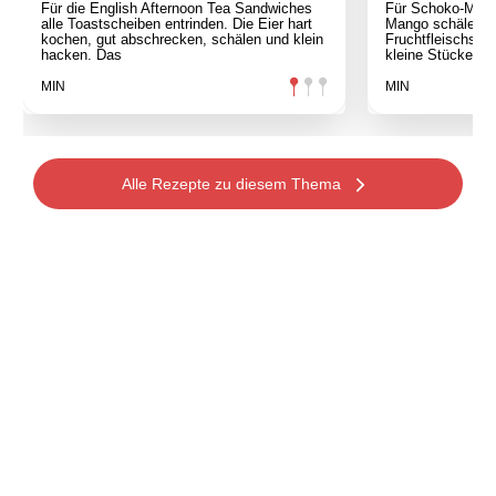
Für die English Afternoon Tea Sandwiches
Für Schoko-Mang
alle Toastscheiben entrinden. Die Eier hart
Mango schälen. D
kochen, gut abschrecken, schälen und klein
Fruchtfleischs pü
hacken. Das
kleine Stücke sc
MIN
MIN
Alle Rezepte zu diesem Thema