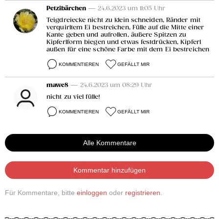
Petzibärchen
— 24.6.2023 um 11:05 Uhr
Teigdreiecke nicht zu klein schneiden, Ränder mit
verquirltem Ei bestreichen, Fülle auf die Mitte einer
Kante geben und aufrollen, äußere Spitzen zu
Kipferlform biegen und etwas festdrücken, Kipferl
außen für eine schöne Farbe mit dem Ei bestreichen
KOMMENTIEREN
GEFÄLLT MIR
mawe8
— 24.6.2023 um 08:29 Uhr
nicht zu viel fülle!
KOMMENTIEREN
GEFÄLLT MIR
Alle Kommentare
Kommentar hinzufügen
Für Kommentare, bitte
einloggen
oder
registrieren
.