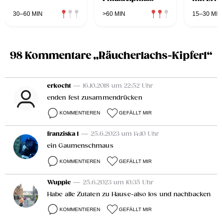
Liptauer
30–60 MIN
>60 MIN
15–30 MIN
98 Kommentare „Räucherlachs-Kipferl“
erkocht
— 16.10.2018 um 22:52 Uhr
enden fest zusammendrücken
KOMMENTIEREN
GEFÄLLT MIR
franziska 1
— 25.6.2023 um 14:10 Uhr
ein Gaumenschmaus
KOMMENTIEREN
GEFÄLLT MIR
Wuppie
— 25.6.2023 um 10:35 Uhr
Habe alle Zutaten zu Hause-also los und nachbacken
KOMMENTIEREN
GEFÄLLT MIR