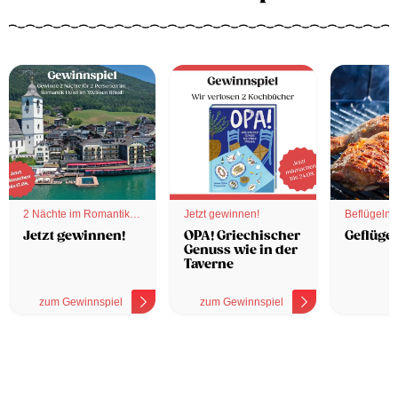
2 Nächte im Romantik
Jetzt gewinnen!
Beflügelnd
Hotel
Jetzt gewinnen!
OPA! Griechischer
Geflügel
Genuss wie in der
Taverne
zum Gewinnspiel
zum Gewinnspiel
z