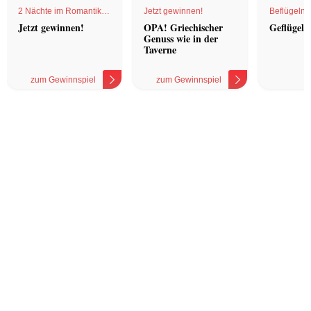
2 Nächte im Romantik
Jetzt gewinnen!
Beflügelnd
Hotel
Jetzt gewinnen!
OPA! Griechischer
Geflügel 
Genuss wie in der
Taverne
zum Gewinnspiel
zum Gewinnspiel
z