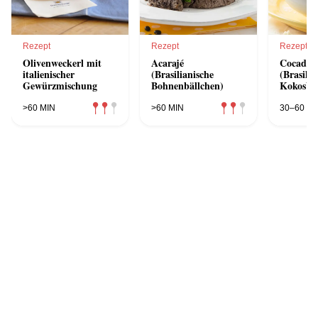
Rezept
Rezept
Rezept
Olivenweckerl mit
Acarajé
Cocada
italienischer
(Brasilianische
(Brasilia
Gewürzmischung
Bohnenbällchen)
Kokosbäl
>60 MIN
>60 MIN
30–60 MI