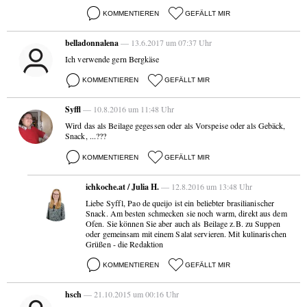
KOMMENTIEREN
GEFÄLLT MIR
belladonnalena
— 13.6.2017 um 07:37 Uhr
Ich verwende gern Bergkäse
KOMMENTIEREN
GEFÄLLT MIR
Syffl
— 10.8.2016 um 11:48 Uhr
Wird das als Beilage gegessen oder als Vorspeise oder als Gebäck,
Snack, ...???
KOMMENTIEREN
GEFÄLLT MIR
ichkoche.at / Julia H.
— 12.8.2016 um 13:48 Uhr
Liebe Syffl, Pao de queijo ist ein beliebter brasilianischer
Snack. Am besten schmecken sie noch warm, direkt aus dem
Ofen. Sie können Sie aber auch als Beilage z.B. zu Suppen
oder gemeinsam mit einem Salat servieren. Mit kulinarischen
Grüßen - die Redaktion
KOMMENTIEREN
GEFÄLLT MIR
hsch
— 21.10.2015 um 00:16 Uhr