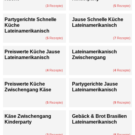
(
3
Rezepte)
(
5
Rezepte)
Partygerichte Schnelle
Jause Schnelle Küche
Küche
Lateinamerikanisch
Lateinamerikanisch
(
5
Rezepte)
(
7
Rezepte)
Preiswerte Küche Jause
Lateinamerikanisch
Lateinamerikanisch
Zwischengang
(
4
Rezepte)
(
4
Rezepte)
Preiswerte Küche
Partygerichte Jause
Zwischengang Käse
Lateinamerikanisch
(
5
Rezepte)
(
9
Rezepte)
Käse Zwischengang
Gebäck & Brot Brasilien
Kinderparty
Lateinamerikanisch
(
3
Rezepte)
(
8
Rezepte)