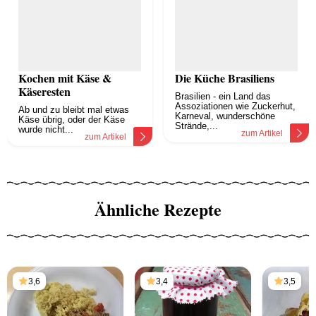
Kochen mit Käse &
Die Küche Brasiliens
Käseresten
Brasilien - ein Land das
Assoziationen wie Zuckerhut,
Ab und zu bleibt mal etwas
Karneval, wunderschöne
Käse übrig, oder der Käse
Strände,...
wurde nicht...
zum Artikel
zum Artikel
Ähnliche Rezepte
3,6
3,4
3,5