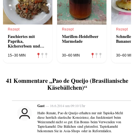
Rezept
Rezept
Rezept
Faschiertes mit
Marillen-Heidelbeer
Schneller
Paprika,
Marmelade
Bananens
Kichererbsen und
Hirse
15–30 MIN
30–60 MIN
30–60 MIN
41 Kommentare „Pao de Queijo (Brasilianische
Käsebällchen)“
Gast
— 16.6.2014 um 09:10 Uhr
Hallo Renate, Pao de Queijo erhalten nur mit Tapioka-Mehl
diese herrlich elastische Konsistenz, das funktioniert beim
Weizenmehl nicht so gut. Ein Bonus beim Verwenden von
Tapiokamehl: Die Bällchen sind glutenfrei. Tapiokamehl
bekommen Sie in Asia-Shops oder in Reformläden.