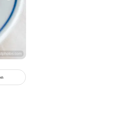
sitphotos.com
en