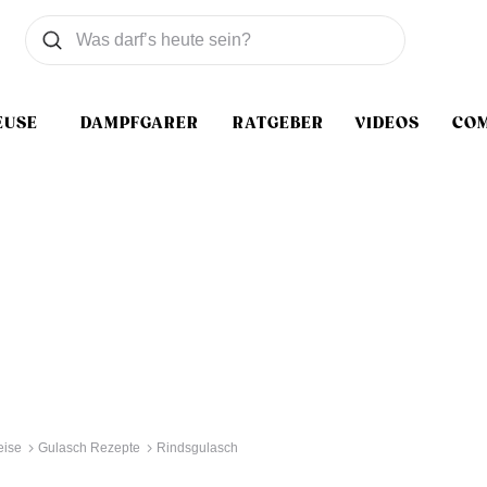
Was wollen Sie suchen
Suchen
EUSE
DAMPFGARER
RATGEBER
VIDEOS
CO
eise
Gulasch Rezepte
Rindsgulasch