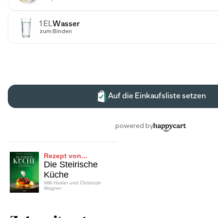
Rezept von...
Die Steirische
Küche
Willi Haider und Christoph
Wagner