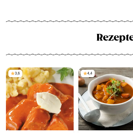
Rezept
3,6
4,4