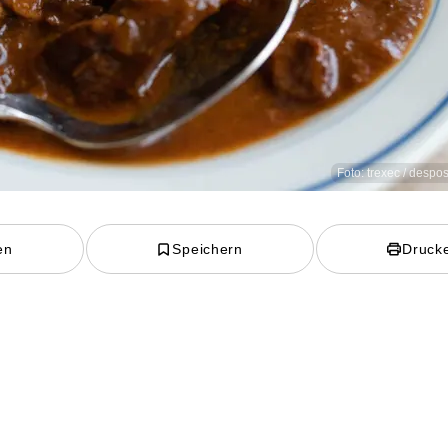
Foto: trexec / despo
en
Speichern
Druck