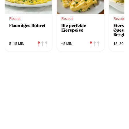
Rezept
Rezept
Rezept
Flaumiges Rührei
Die perfekte
Eierspe
Eierspeise
Quesadi
Bergkä
Speck
5–15 MIN
<5 MIN
15–30 MI