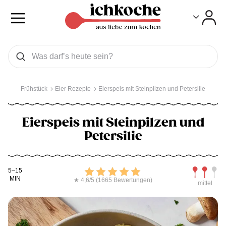
Toggle
Toggle
Was wollen Sie suchen
Suchen
Frühstück
Eier Rezepte
Eierspeis mit Steinpilzen und Petersilie
Eierspeis mit Steinpilzen und
Petersilie
Kochdauer
Bewerten
Schwierig
5–15
MIN
★ 4,6/5 (1665 Bewertungen)
mittel