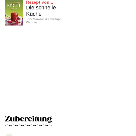
Rezept von...
Die schnelle
Küche
Toni Mörwald & Christoph
Wagner
Zubereitung