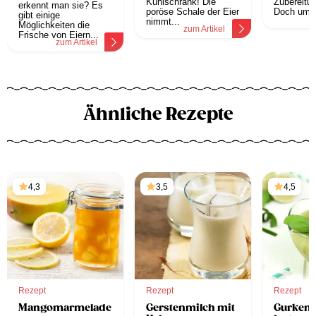
Kühlschrank! Die
Zubereitun
erkennt man sie? Es
poröse Schale der Eier
Doch um k
gibt einige
z
nimmt...
Möglichkeiten die
zum Artikel
Frische von Eiern...
zum Artikel
Ähnliche Rezepte
4,3
3,5
4,5
Rezept
Rezept
Rezept
Mangomarmelade
Gerstenmilch mit
Gurken-