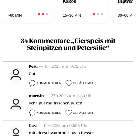
Kokos
Ingwer
>60 MIN
15–30 MIN
30–60 MIN
34 Kommentare „Eierspeis mit
Steinpilzen und Petersilie“
Pesu
— 6.5.2025 um 19:02 Uhr
Gut
KOMMENTIEREN
GEFÄLLT MIR
marwin
— 27.9.2023 um 13:30 Uhr
sehr gut mit frischen Pilzen
KOMMENTIEREN
GEFÄLLT MIR
Gast
— 9.10.2022 um 00:08 Uhr
mit eierschwammerl noch besser