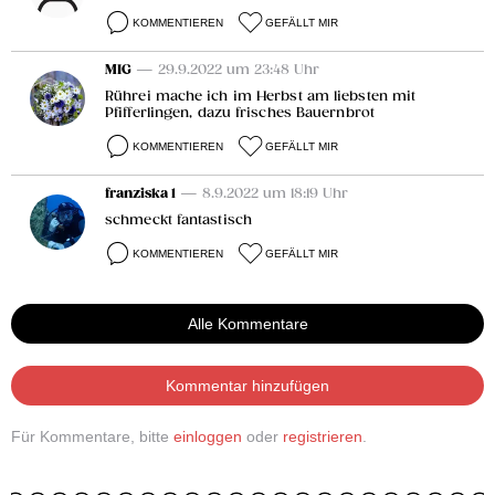
KOMMENTIEREN
GEFÄLLT MIR
MIG
— 29.9.2022 um 23:48 Uhr
Rührei mache ich im Herbst am liebsten mit
Pfifferlingen, dazu frisches Bauernbrot
KOMMENTIEREN
GEFÄLLT MIR
franziska 1
— 8.9.2022 um 18:19 Uhr
schmeckt fantastisch
KOMMENTIEREN
GEFÄLLT MIR
Alle Kommentare
Kommentar hinzufügen
Für Kommentare, bitte
einloggen
oder
registrieren
.