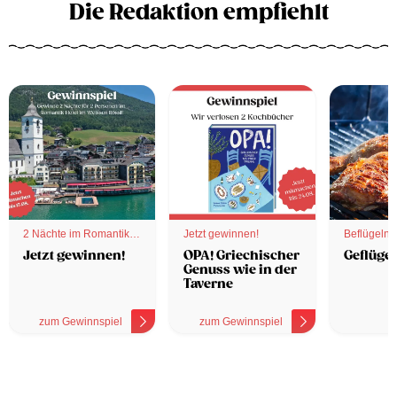
Die Redaktion empfiehlt
2 Nächte im Romantik
Jetzt gewinnen!
Beflügelnd
Hotel
Jetzt gewinnen!
OPA! Griechischer
Geflügel
Genuss wie in der
Taverne
zum Gewinnspiel
zum Gewinnspiel
z