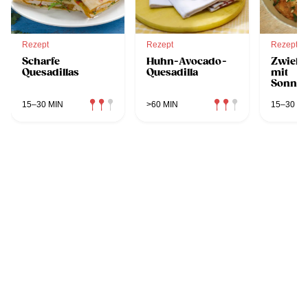
Rezept
Rezept
Rezept
Scharfe
Huhn-Avocado-
Zwiebe
Quesadillas
Quesadilla
mit
Sonne
15–30 MIN
>60 MIN
15–30 MI