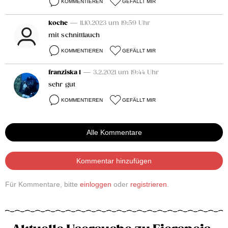
KOMMENTIEREN
GEFÄLLT MIR
koche
— 11.10.2023 um 19:59 Uhr
mit schnittlauch
KOMMENTIEREN
GEFÄLLT MIR
franziska 1
— 3.2.2021 um 19:44 Uhr
sehr gut
KOMMENTIEREN
GEFÄLLT MIR
Alle Kommentare
Kommentar hinzufügen
Für Kommentare, bitte
einloggen
oder
registrieren
.