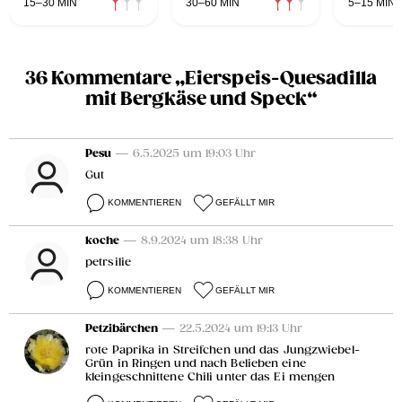
15–30 MIN
30–60 MIN
5–15 MIN
36 Kommentare „Eierspeis-Quesadilla
mit Bergkäse und Speck“
Pesu
— 6.5.2025 um 19:03 Uhr
Gut
KOMMENTIEREN
GEFÄLLT MIR
koche
— 8.9.2024 um 18:38 Uhr
petrsilie
KOMMENTIEREN
GEFÄLLT MIR
Petzibärchen
— 22.5.2024 um 19:13 Uhr
rote Paprika in Streifchen und das Jungzwiebel-
Grün in Ringen und nach Belieben eine
kleingeschnittene Chili unter das Ei mengen