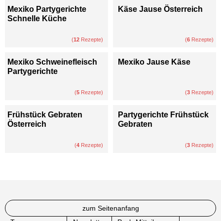
Mexiko Partygerichte
Käse Jause Österreich
Schnelle Küche
(
12
Rezepte)
(
6
Rezepte)
Mexiko Schweinefleisch
Mexiko Jause Käse
Partygerichte
(
5
Rezepte)
(
3
Rezepte)
Frühstück Gebraten
Partygerichte Frühstück
Österreich
Gebraten
(
4
Rezepte)
(
3
Rezepte)
zum Seitenanfang