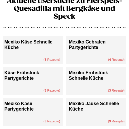
Aktuelle Usersuche zu Eierspeis-
Quesadilla mit Bergkäse und
Speck
Mexiko Käse Schnelle
Mexiko Gebraten
Küche
Partygerichte
(
3
Rezepte)
(
4
Rezepte)
Käse Frühstück
Mexiko Frühstück
Partygerichte
Schnelle Küche
(
5
Rezepte)
(
3
Rezepte)
Mexiko Käse
Mexiko Jause Schnelle
Partygerichte
Küche
(
5
Rezepte)
(
9
Rezepte)