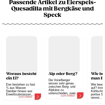
Passende Artikel zu Eierspeis-
Quesadilla mit Bergkäse und
Speck
Woraus besteht
Alp oder Berg?
Wie be
ein Ei?
man Ei
Die Vorarlberger
wissen sehr genau
Eier bestehen zu fast
Wie bewah
zwischen Berg- und
¾ aus Wasser.
auf? Imme
Alpkäse zu
Darüber hinaus aus
Kühlschra
unterscheiden, zwei...
Eiweißsubstanzen,...
poröse Sch
zum Artikel
zum Artikel
nimmt...
z