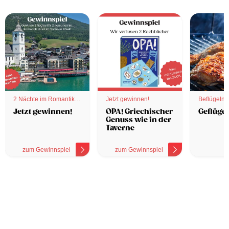
2 Nächte im Romantik
Jetzt gewinnen!
Beflügelnd
Hotel
Jetzt gewinnen!
OPA! Griechischer
Geflügel
Genuss wie in der
Taverne
zum Gewinnspiel
zum Gewinnspiel
z