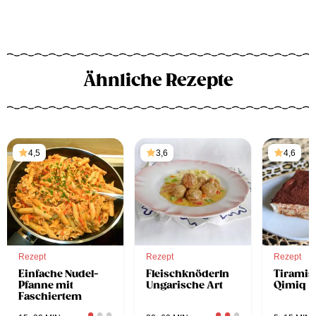
Ähnliche Rezepte
4,5
3,6
4,6
Rezept
Rezept
Rezept
Einfache Nudel-
Fleischknöderln
Tiramis
Pfanne mit
Ungarische Art
Qimiq
Faschiertem