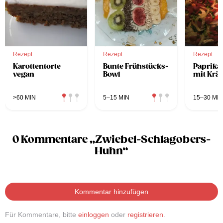
Rezept
Rezept
Rezept
Karottentorte
Bunte Frühstücks-
Paprika
vegan
Bowl
mit Kräu
>60 MIN
5–15 MIN
15–30 MIN
0 Kommentare „Zwiebel-Schlagobers-
Huhn“
Kommentar hinzufügen
Für Kommentare, bitte
einloggen
oder
registrieren
.