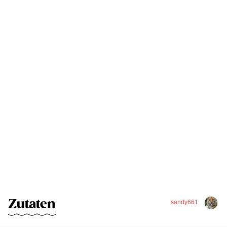
Zutaten
sandy661