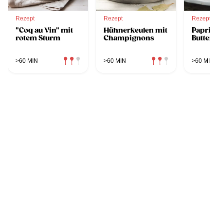
Rezept
Rezept
Rezept
"Coq au Vin" mit
Hühnerkeulen mit
Paprik
rotem Sturm
Champignons
Buttern
>60 MIN
>60 MIN
>60 MIN