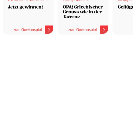
Hotel
Jetzt gewinnen!
OPA! Griechischer
Geflügel
Genuss wie in der
Taverne
zum Gewinnspiel
zum Gewinnspiel
z