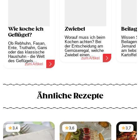
Wie koche ich
Zwiebel
Beilag
Geflügel?
Worauf muss ich beim
Wissen Si
Kochen achten? Bei
Beilagenes
Ob Rebhuhn, Fasan,
der Entscheidung am
Jemand de
Ente, Truthahn, Gans
Gemüseregal, welche
am liebste
oder das klassische
Zwiebel einen...
Kartoffeln
Haushuhn - die Welt
zum Artikel
z
des Geflügels...
zum Artikel
Ähnliche Rezepte
3,4
3,6
3,7