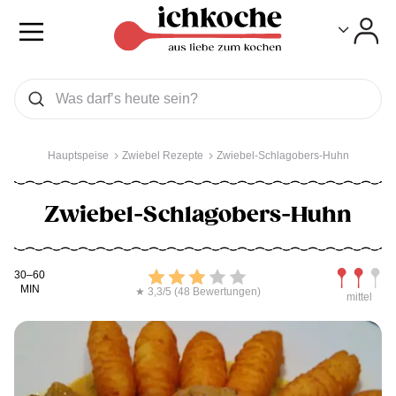
Toggle
Toggle
Was wollen Sie suchen
Suchen
Hauptspeise
Zwiebel Rezepte
Zwiebel-Schlagobers-Huhn
Zwiebel-Schlagobers-Huhn
Kochdauer
Bewerten
Schwierig
30–60
MIN
★ 3,3/5 (48 Bewertungen)
mittel