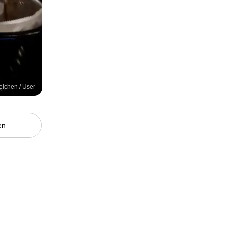
felchen / User
en