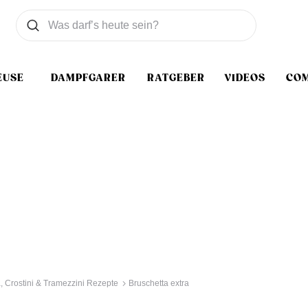
Was wollen Sie suchen
Suchen
EUSE
DAMPFGARER
RATGEBER
VIDEOS
CO
, Crostini & Tramezzini Rezepte
Bruschetta extra