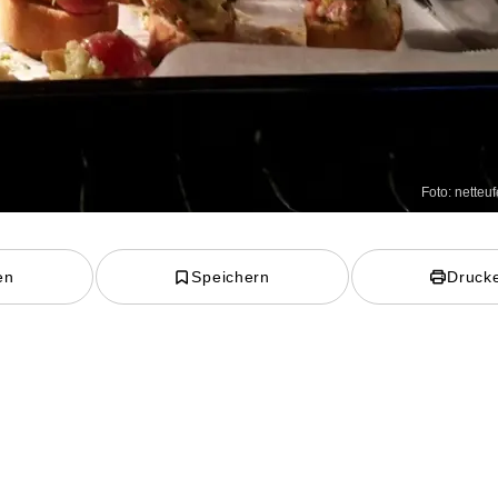
Foto: netteu
en
Speichern
Druck