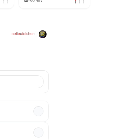
30–60 MIN
netteufelchen