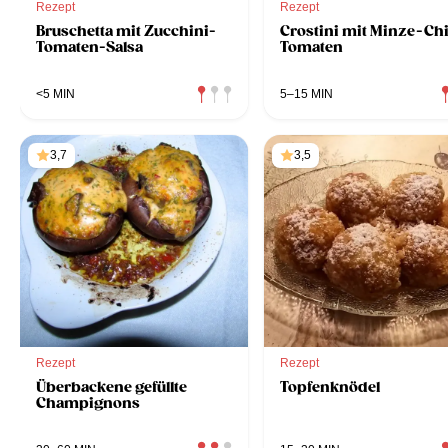
Rezept
Rezept
Bruschetta mit Zucchini-
Crostini mit Minze-Chi
Tomaten-Salsa
Tomaten
<5 MIN
5–15 MIN
3,7
3,5
Rezept
Rezept
Überbackene gefüllte
Topfenknödel
Champignons