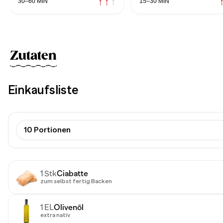
30–60 MIN
15–30 MIN
Zutaten