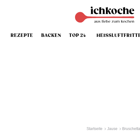
REZEPTE
BACKEN
TOP 24
HEISSLUFTFRITT
Startseite
Jause
Bruschetta