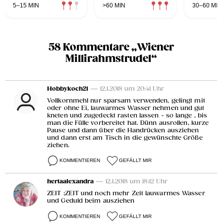
5–15 MIN
>60 MIN
30–60 MIN
58 Kommentare „Wiener
Millirahmstrudel“
Hobbykoch21
— 12.1.2018 um 20:41 Uhr
Vollkornmehl nur sparsam verwenden, gelingt mit
oder ohne Ei, lauwarmes Wasser nehmen und gut
kneten und zugedeckt rasten lassen - so lange , bis
man die Fülle vorbereitet hat. Dünn ausrollen, kurze
Pause und dann über die Handrücken ausziehen
und dann erst am Tisch in die gewünschte Größe
ziehen.
KOMMENTIEREN
GEFÄLLT MIR
hertaalexandra
— 12.1.2018 um 18:12 Uhr
ZEIT ;ZEIT und noch mehr Zeit lauwarmes Wasser
und Geduld beim ausziehen
KOMMENTIEREN
GEFÄLLT MIR