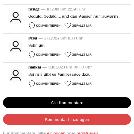
heuge
— 11.1.2018 um 22:40 Uhr
Geduld, Geduld ... und das Wasser nur lauwarm
KOMMENTIEREN
GEFÄLLT MIR
Pesu
— 27.1.2024 um 11:33 Uhr
Sehr gut
KOMMENTIEREN
GEFÄLLT MIR
hankai
— 31.10.2023 um 09:50 Uhr
Bei mir gibt es Vanillesauce dazu.
KOMMENTIEREN
GEFÄLLT MIR
Alle Kommentare
Kommentar hinzufügen
Für Kommentare, bitte
einloggen
oder
registrieren
.