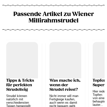
Passende Artikel zu Wiener
Millirahmstrudel
Tipps & Tricks
Was mache ich,
Topfen 
für perfekten
wenn der
Supers
Strudelteig
Strudel reisst?
Hier rede
Topfen: 
Strudel können
Nicht immer will man
von einem
natürlich mit
Fertigteige kaufen,
behauptet:
verschiedensten
auch wenn es damit
lauter...
Teigen hergestellt
recht bequem geht.