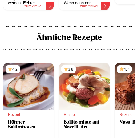
z
werden. Echter...
Wenn dann der...
zum Artikel
zum Artikel
Ähnliche Rezepte
4,2
3,8
4,7
Rezept
Rezept
Rezept
Hühner-
Bollito misto auf
Nuss-Br
Saltimbocca
Novelli-Art