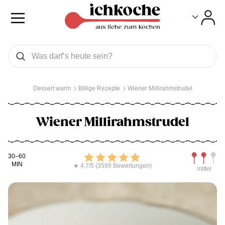
Toggle
Toggle
Was wollen Sie suchen
Suchen
Dessert warm
Billige Rezepte
Wiener Millirahmstrudel
Wiener Millirahmstrudel
Kochdauer
Bewerten
Schwierig
30–60
MIN
★ 4,7/5 (3599 Bewertungen)
mittel