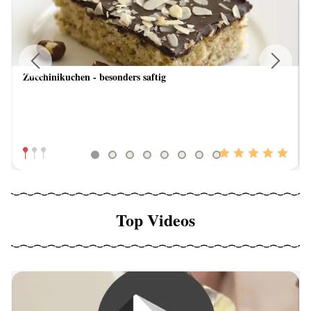
Zucchinikuchen - besonders saftig
Previous
Next
Top Videos