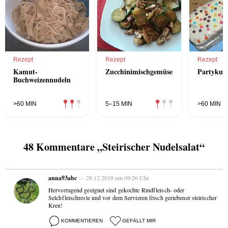
Rezept
Rezept
Rezept
Kamut-
Zucchinimischgemüse
Partykuc
Buchweizennudeln
>60 MIN
5–15 MIN
>60 MIN
48 Kommentare „Steirischer Nudelsalat“
anna93abc
— 28.12.2018 um 09:26 Uhr
Hervorragend geeignet sind gekochte Rindfleisch- oder
Selchfleischreste und vor dem Servieren frisch geriebener steirischer
Kren!
KOMMENTIEREN
GEFÄLLT MIR