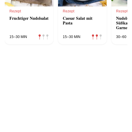
Rezept
Rezept
Rezept
Fruchtiger Nudelsalat
Caesar Salat mit
Nudelsal
Pasta
Süßkarto
Garnele
15–30 MIN
15–30 MIN
30–60 MI