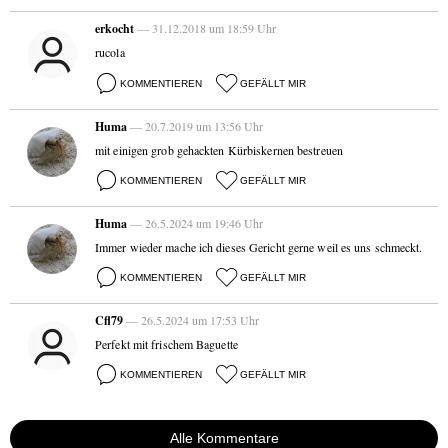
erkocht
— 31.12.2018 um 18:59 Uhr
rucola
KOMMENTIEREN
GEFÄLLT MIR
Huma
— 20.7.2019 um 13:56 Uhr
mit einigen grob gehackten Kürbiskernen bestreuen
KOMMENTIEREN
GEFÄLLT MIR
Huma
— 26.5.2024 um 19:46 Uhr
Immer wieder mache ich dieses Gericht gerne weil es uns schmeckt.
KOMMENTIEREN
GEFÄLLT MIR
Cfl79
— 26.5.2024 um 17:53 Uhr
Perfekt mit frischem Baguette
KOMMENTIEREN
GEFÄLLT MIR
Alle Kommentare