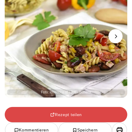
Next
Foto: ichkoche.at / Julia Schenk
Rezept teilen
Kommentieren
Speichern