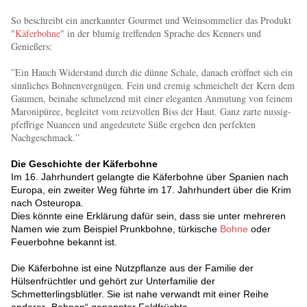
So beschreibt ein anerkannter Gourmet und Weinsommelier das Produkt
"
Käferbohne
" in der blumig treffenden Sprache des Kenners und
Genießers:
”Ein Hauch Widerstand durch die dünne Schale, danach eröffnet sich ein
sinnliches Bohnenvergnügen. Fein und cremig schmeichelt der Kern dem
Gaumen, beinahe schmelzend mit einer eleganten Anmutung von feinem
Maronipüree, begleitet vom reizvollen Biss der Haut. Ganz zarte nussig-
pfeffrige Nuancen und angedeutete Süße ergeben den perfekten
Nachgeschmack.”
Die Geschichte der Käferbohne
Im 16. Jahrhundert gelangte die Käferbohne über Spanien nach
Europa, ein zweiter Weg führte im 17. Jahrhundert über die Krim
nach Osteuropa.
Dies könnte eine Erklärung dafür sein, dass sie unter mehreren
Namen wie zum Beispiel Prunkbohne, türkische
Bohne
oder
Feuerbohne bekannt ist.
Die Käferbohne ist eine Nutzpflanze aus der Familie der
Hülsenfrüchtler und gehört zur Unterfamilie der
Schmetterlingsblütler. Sie ist nahe verwandt mit einer Reihe