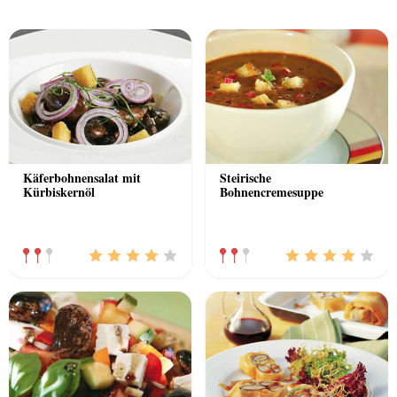
Previous
Nex
Käferbohnensalat mit
Steirische
Kürbiskernöl
Bohnencremesuppe