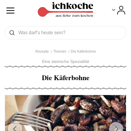
Toggle
Toggle
Was wollen Sie suchen
Suchen
Rezepte
Themen
Die Käferbohne
Eine steirische Spezialität
Die Käferbohne
Previous
Next