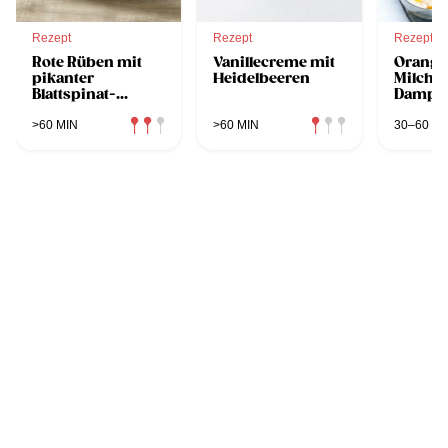
Rezept
Rezept
Rezept
Rote Rüben mit
Vanillecreme mit
Orange
pikanter
Heidelbeeren
Milchr
Blattspinat-
Dampfg
Weizen-Fülle
>60 MIN
>60 MIN
30–60 MI