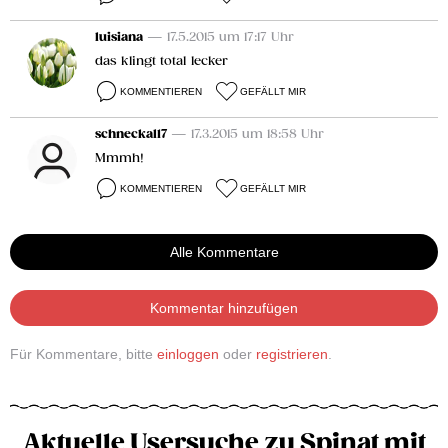
luisiana
— 17.5.2015 um 17:17 Uhr
das klingt total lecker
KOMMENTIEREN
GEFÄLLT MIR
schneckal17
— 17.3.2015 um 18:58 Uhr
Mmmh!
KOMMENTIEREN
GEFÄLLT MIR
Alle Kommentare
Kommentar hinzufügen
Für Kommentare, bitte
einloggen
oder
registrieren
.
Aktuelle Usersuche zu Spinat mit