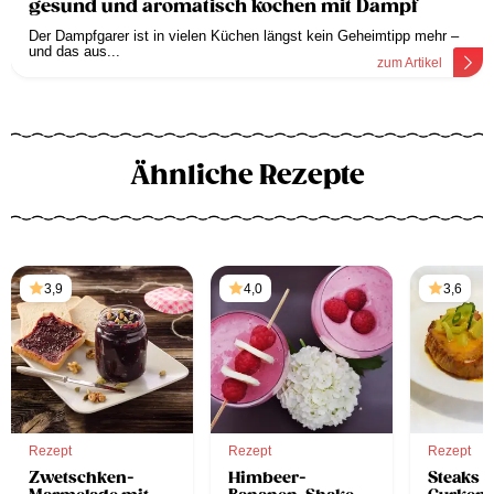
gesund und aromatisch kochen mit Dampf
Der Dampfgarer ist in vielen Küchen längst kein Geheimtipp mehr –
und das aus...
zum Artikel
Ähnliche Rezepte
3,9
4,0
3,6
Rezept
Rezept
Rezept
Zwetschken-
Himbeer-
Steaks m