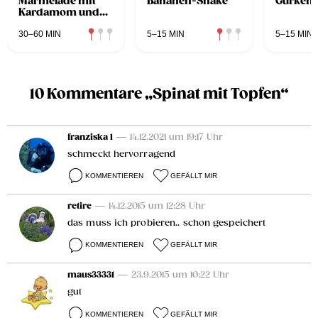
Marmelade mit
Bananen-Shake
Gurken
Kardamom und
Walnüssen
30–60 MIN
5–15 MIN
5–15 MIN
10 Kommentare „Spinat mit Topfen“
franziska 1
— 14.12.2021 um 19:17 Uhr
schmeckt hervorragend
KOMMENTIEREN
GEFÄLLT MIR
retire
— 14.12.2015 um 12:28 Uhr
das muss ich probieren.. schon gespeichert
KOMMENTIEREN
GEFÄLLT MIR
maus33331
— 23.9.2015 um 10:22 Uhr
gut
KOMMENTIEREN
GEFÄLLT MIR