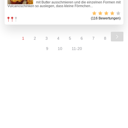
mit Butter ausschmieren und die einzelnen Formen mit
Vulcanoschinken so auslegen, dass kleine Förmchen...
(116 Bewertungen)
1
2
3
4
5
6
7
8
9
10
11-20