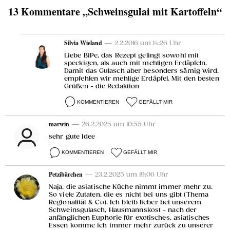
13 Kommentare „Schweinsgulai mit Kartoffeln“
Silvia Wieland
— 2.2.2016 um 14:26 Uhr
Liebe BiPe, das Rezept gelingt sowohl mit
speckigen, als auch mit mehligen Erdäpfeln.
Damit das Gulasch aber besonders sämig wird,
empfehlen wir mehlige Erdäpfel. Mit den besten
Grüßen - die Redaktion
KOMMENTIEREN
GEFÄLLT MIR
marwin
— 26.2.2025 um 10:55 Uhr
sehr gute Idee
KOMMENTIEREN
GEFÄLLT MIR
Petzibärchen
— 23.2.2025 um 19:06 Uhr
Naja, die asiatische Küche nimmt immer mehr zu.
So viele Zutaten, die es nicht bei uns gibt (Thema
Regionalität & Co). Ich bleib lieber bei unserem
Schweinsgulasch, Hausmannskost - nach der
anfänglichen Euphorie für exotisches, asiatisches
Essen komme ich immer mehr zurück zu unserer