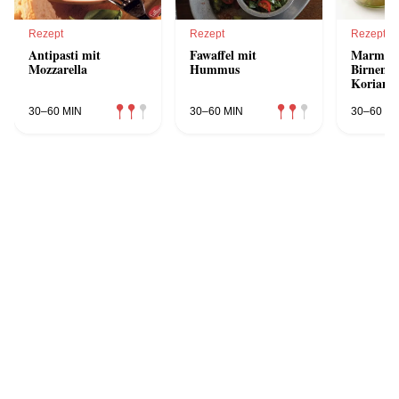
Rezept
Rezept
Rezept
Antipasti mit
Fawaffel mit
Marmela
Mozzarella
Hummus
Birnen, 
Koriand
30–60 MIN
30–60 MIN
30–60 MI