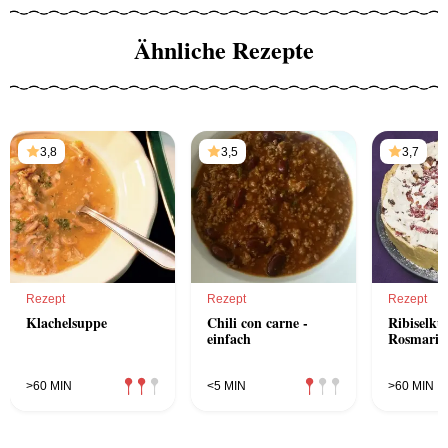
Ähnliche Rezepte
3,8
3,5
3,7
Rezept
Rezept
Rezept
Klachelsuppe
Chili con carne -
Ribiselku
einfach
Rosmarin
>60 MIN
<5 MIN
>60 MIN