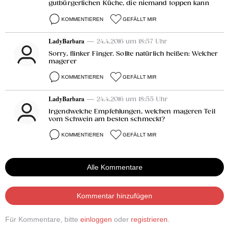
gutbürgerlichen Küche, die niemand toppen kann
KOMMENTIEREN
GEFÄLLT MIR
LadyBarbara
— 24.4.2016 um 18:57 Uhr
Sorry, flinker Finger. Sollte natürlich heißen: Welcher
magerer
KOMMENTIEREN
GEFÄLLT MIR
LadyBarbara
— 24.4.2016 um 18:55 Uhr
Irgendwelche Empfehlungen, welchen mageren Teil
vom Schwein am besten schmeckt?
KOMMENTIEREN
GEFÄLLT MIR
Alle Kommentare
Kommentar hinzufügen
Für Kommentare, bitte
einloggen
oder
registrieren
.