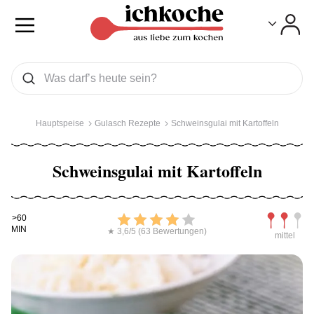
Toggle
Toggle
Was wollen Sie suchen
Suchen
Hauptspeise
Gulasch Rezepte
Schweinsgulai mit Kartoffeln
Schweinsgulai mit Kartoffeln
Kochdauer
Bewerten
Schwierig
>60
MIN
★ 3,6/5 (63 Bewertungen)
mittel