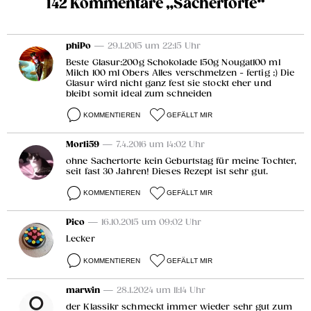
142 Kommentare „Sachertorte“
phiPo
— 29.1.2015 um 22:15 Uhr
Beste Glasur:200g Schokolade 150g Nougat100 ml
Milch 100 ml Obers Alles verschmelzen - fertig ;) Die
Glasur wird nicht ganz fest sie stockt eher und
bleibt somit ideal zum schneiden
KOMMENTIEREN
GEFÄLLT MIR
Morli59
— 7.4.2016 um 14:02 Uhr
ohne Sachertorte kein Geburtstag für meine Tochter,
seit fast 30 Jahren! Dieses Rezept ist sehr gut.
KOMMENTIEREN
GEFÄLLT MIR
Pico
— 16.10.2015 um 09:02 Uhr
Lecker
KOMMENTIEREN
GEFÄLLT MIR
marwin
— 28.1.2024 um 11:14 Uhr
der Klassikr schmeckt immer wieder sehr gut zum