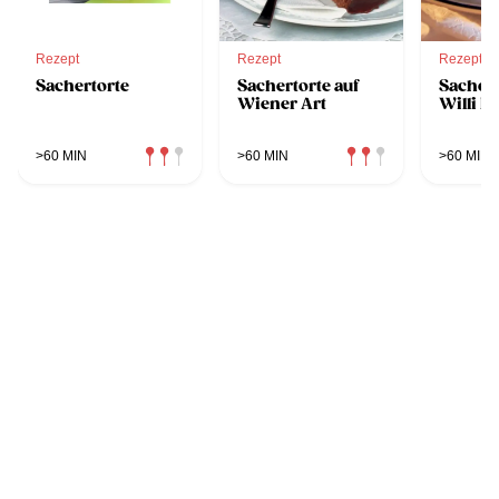
Rezept
Rezept
Rezept
Sachertorte
Sachertorte auf
Sachert
Wiener Art
Willi H
>60 MIN
>60 MIN
>60 MIN