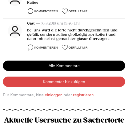
Kaffee
KOMMENTIEREN
GEFÄLLT MIR
Gast
— 16.8.2018 um 15:46 Uhr
bei uns wird die torte nicht durchgeschnitten und
gefüllt, sondern außen großzügig aprikotiert und
dann mit selbst gemachter glasur überzogen.
KOMMENTIEREN
GEFÄLLT MIR
Alle Kommentare
Kommentar hinzufügen
Für Kommentare, bitte
einloggen
oder
registrieren
.
Aktuelle Usersuche zu Sachertorte