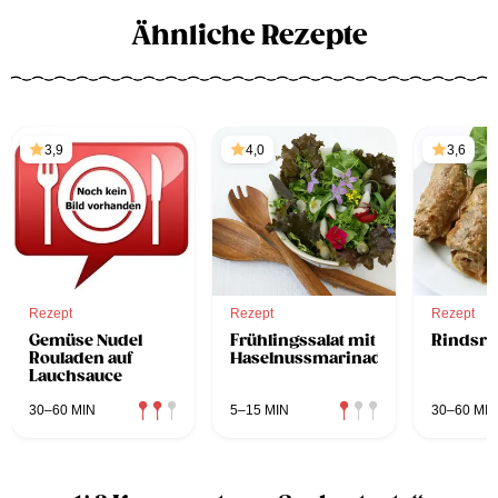
Ähnliche Rezepte
3,9
4,0
3,6
Rezept
Rezept
Rezept
Gemüse Nudel
Frühlingssalat mit
Rindsro
Rouladen auf
Haselnussmarinade
Lauchsauce
30–60 MIN
5–15 MIN
30–60 MIN