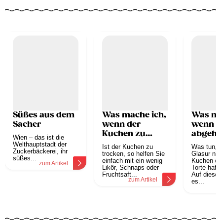
Süßes aus dem
Was mache ich,
Was ma
Sacher
wenn der
wenn d
Kuchen zu
abgeht
Wien – das ist die
trocken ist?
Welthauptstadt der
Ist der Kuchen zu
Was tun, 
Zuckerbäckerei, ihr
trocken, so helfen Sie
Glasur ni
süßes...
einfach mit ein wenig
Kuchen od
zum Artikel
Likör, Schnaps oder
Torte haft
Fruchtsaft...
Auf diese 
zum Artikel
es...
z