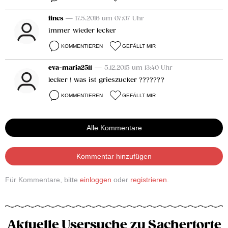
iines
— 17.5.2016 um 07:07 Uhr
immer wieder lecker
KOMMENTIEREN
GEFÄLLT MIR
eva-maria2511
— 5.12.2015 um 13:40 Uhr
lecker ! was ist grieszucker ???????
KOMMENTIEREN
GEFÄLLT MIR
Alle Kommentare
Kommentar hinzufügen
Für Kommentare, bitte
einloggen
oder
registrieren
.
Aktuelle Usersuche zu Sachertorte