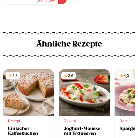
zum Video
Ähnliche Rezepte
4,3
3,6
4,3
Rezept
Rezept
Rezept
Einfacher
Joghurt-Mousse
Spargel
Kaffeekuchen
mit Erdbeeren