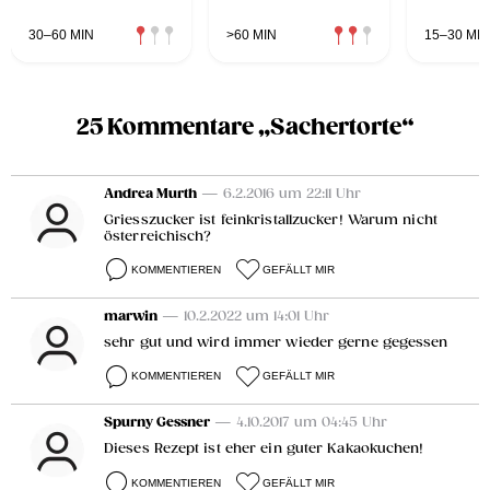
30–60 MIN
>60 MIN
15–30 MIN
25 Kommentare „Sachertorte“
Andrea Murth
— 6.2.2016 um 22:11 Uhr
Griesszucker ist feinkristallzucker! Warum nicht
österreichisch?
KOMMENTIEREN
GEFÄLLT MIR
marwin
— 10.2.2022 um 14:01 Uhr
sehr gut und wird immer wieder gerne gegessen
KOMMENTIEREN
GEFÄLLT MIR
Spurny Gessner
— 4.10.2017 um 04:45 Uhr
Dieses Rezept ist eher ein guter Kakaokuchen!
KOMMENTIEREN
GEFÄLLT MIR