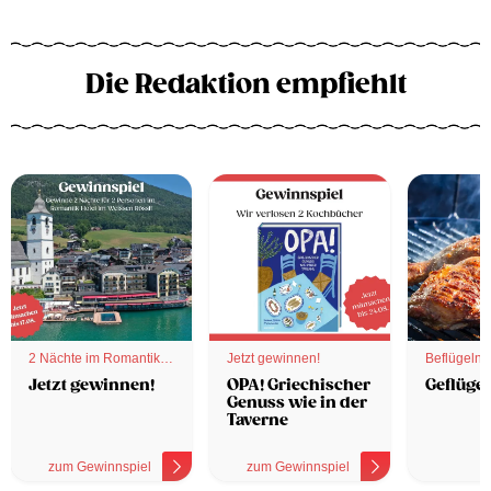
Die Redaktion empfiehlt
2 Nächte im Romantik
Jetzt gewinnen!
Beflügelnd
Hotel
Jetzt gewinnen!
OPA! Griechischer
Geflügel
Genuss wie in der
Taverne
zum Gewinnspiel
zum Gewinnspiel
z