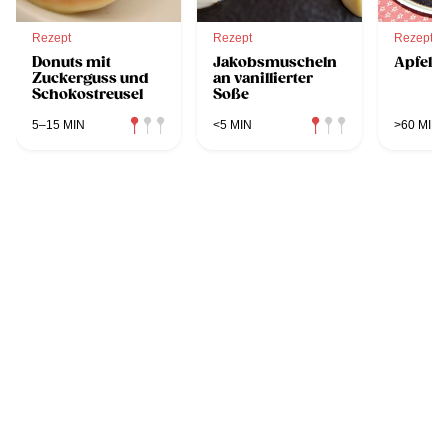
Rezept
Rezept
Rezept
Donuts mit
Jakobsmuscheln
Apfelm
Zuckerguss und
an vanillierter
Schokostreusel
Soße
5–15 MIN
<5 MIN
>60 MIN