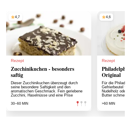
4,7
4,6
Rezept
Rezept
Zucchinikuchen - besonders
Philadelphia
saftig
Original
Dieser Zucchinikuchen überzeugt durch
Für die Philadelp
seine besondere Saftigkeit und den
Gefrierbeutel fül
aromatischen Geschmack. Fein geriebene
Nudelholz oder d
Zucchini, Haselnüsse und eine Prise
Butter schmelzen
30–60 MIN
>60 MIN