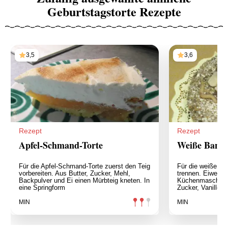
Geburtstagstorte Rezepte
3,5
3,6
Rezept
Rezept
Apfel-Schmand-Torte
Weiße Banan
Für die Apfel-Schmand-Torte zuerst den Teig
Für die weiße Ba
vorbereiten. Aus Butter, Zucker, Mehl,
trennen. Eiweiß s
Backpulver und Ei einen Mürbteig kneten. In
Küchenmaschine 
eine Springform
Zucker, Vanillem
MIN
MIN