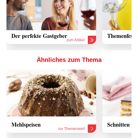
Der perfekte Gastgeber
Themenfeste 
zum Artikel
Ähnliches zum Thema
Mehlspeisen
Schnitten Re
zur Themenwelt