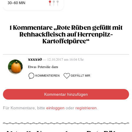
30–60 MIN
1 Kommentare „Rote Rüben gefüllt mit
Rehhackfleisch auf Herrenpilz-
Kartoffelpüree“
— 12.10.2017 um 16:04 Uhr
xxxx40
Etwas Petersilie dazu
KOMMENTIEREN
GEFÄLLT MIR
Kommentar hinzufügen
Für Kommentare, bitte
einloggen
oder
registrieren
.