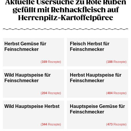
Aktuelle Usersuche zu Rote Rüben
gefüllt mit Rehhackfleisch auf
Herrenpilz-Kartoffelpüree
Herbst Gemüse für
Fleisch Herbst für
Feinschmecker
Feinschmecker
(
169
Rezepte)
(
188
Rezepte)
Wild Hauptspeise für
Herbst Hauptspeise für
Feinschmecker
Feinschmecker
(
204
Rezepte)
(
404
Rezepte)
Wild Hauptspeise Herbst
Hauptspeise Gemüse für
Feinschmecker
(
344
Rezepte)
(
473
Rezepte)