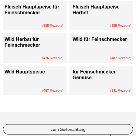
Fleisch Hauptspeise für
Fleisch Hauptspeise
Feinschmecker
Herbst
(
335
Rezepte)
(
385
Rezepte)
Wild Herbst für
Wild für Feinschmecker
Feinschmecker
(
426
Rezepte)
(
487
Rezepte)
Wild Hauptspeise
für Feinschmecker
Gemüse
(
467
Rezepte)
(
931
Rezepte)
zum Seitenanfang