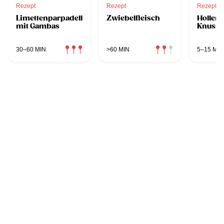
Rezept
Rezept
Rezept
Limettenparpadelle
Zwiebelfleisch
Hollerb
mit Gambas
Knuspe
30–60 MIN
>60 MIN
5–15 MIN