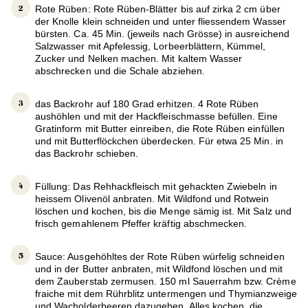
Rote Rüben: Rote Rüben-Blätter bis auf zirka 2 cm über
der Knolle klein schneiden und unter fliessendem Wasser
bürsten. Ca. 45 Min. (jeweils nach Grösse) in ausreichend
Salzwasser mit Apfelessig, Lorbeerblättern, Kümmel,
Zucker und Nelken machen. Mit kaltem Wasser
abschrecken und die Schale abziehen.
das Backrohr auf 180 Grad erhitzen. 4 Rote Rüben
aushöhlen und mit der Hackfleischmasse befüllen. Eine
Gratinform mit Butter einreiben, die Rote Rüben einfüllen
und mit Butterflöckchen überdecken. Für etwa 25 Min. in
das Backrohr schieben.
Füllung: Das Rehhackfleisch mit gehackten Zwiebeln in
heissem Olivenöl anbraten. Mit Wildfond und Rotwein
löschen und kochen, bis die Menge sämig ist. Mit Salz und
frisch gemahlenem Pfeffer kräftig abschmecken.
Sauce: Ausgehöhltes der Rote Rüben würfelig schneiden
und in der Butter anbraten, mit Wildfond löschen und mit
dem Zauberstab zermusen. 150 ml Sauerrahm bzw. Crème
fraiche mit dem Rührblitz untermengen und Thymianzweige
und Wacholderbeeren dazugeben. Alles kochen, die